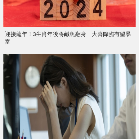
迎接龍年！3生肖年後將鹹魚翻身 大喜降臨有望暴
富