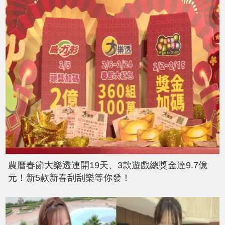
農曆春節大樂透連開19天、3款遊戲總獎金達9.7億
元！新5款新春刮刮樂等你發！