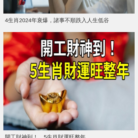
4生肖2024年衰爆，諸事不順跌入人生低谷
開工財神到！ 5生肖財運旺整年