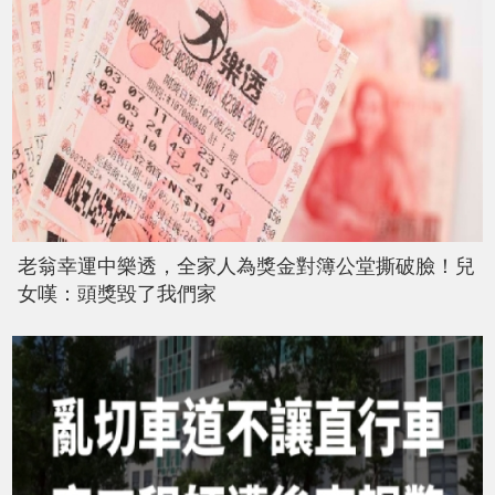
老翁幸運中樂透，全家人為獎金對簿公堂撕破臉！兒
女嘆：頭獎毀了我們家