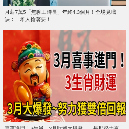
月薪7萬5「無聊工時長」年終4.3個月！全場見職
缺：一堆人搶著要！
喜事進門！3生肖「3月財運大爆發」 長期努力有