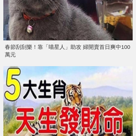
春節刮刮樂！靠「喵星人」助攻 婦開賣首日爽中100
萬元