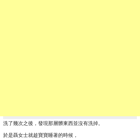
洗了幾次之後，發現那層髒東西並沒有洗掉。
於是聶女士就趁寶寶睡著的時候，