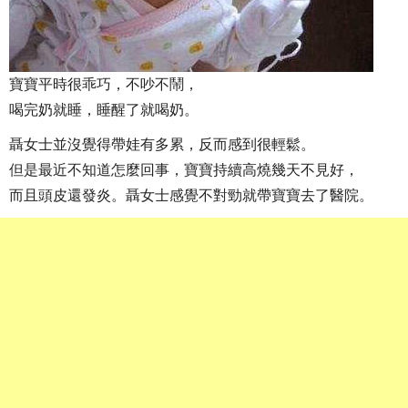
寶寶平時很乖巧，不吵不鬧，
喝完奶就睡，睡醒了就喝奶。
聶女士並沒覺得帶娃有多累，反而感到很輕鬆。
但是最近不知道怎麼回事，寶寶持續高燒幾天不見好，
而且頭皮還發炎。聶女士感覺不對勁就帶寶寶去了醫院。