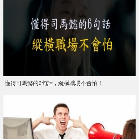
懂得司馬懿的6句話，縱橫職場不會怕！