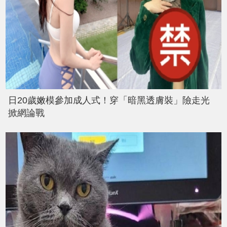
日20歲嫩模參加成人式！穿「暗黑透膚裝」險走光
掀網論戰