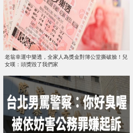
老翁幸運中樂透，全家人為獎金對簿公堂撕破臉！兒
女嘆：頭獎毀了我們家