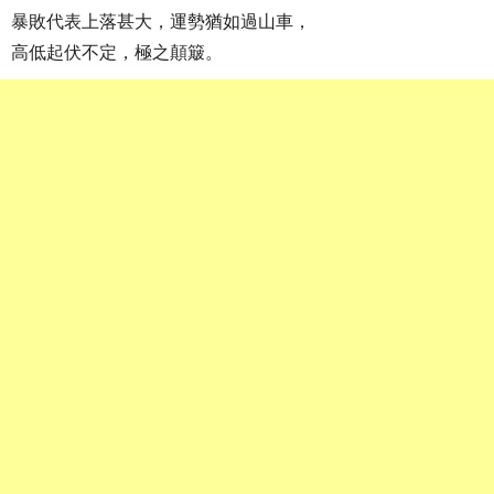
暴敗代表上落甚大，運勢猶如過山車，
高低起伏不定，極之顛簸。