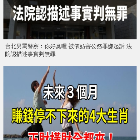
台北男罵警察：你好臭喔 被依妨害公務罪嫌起訴 法
院認描述事實判無罪