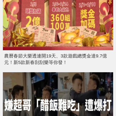
農曆春節大樂透連開19天、3款遊戲總獎金達9.7億
元！新5款新春刮刮樂等你發！