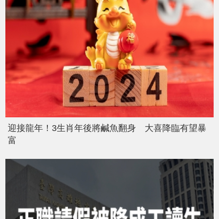
迎接龍年！3生肖年後將鹹魚翻身 大喜降臨有望暴
富