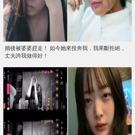
婚後被婆婆趕走！ 如今她來投奔我，我果斷拒絕，
丈夫誇我做得好！