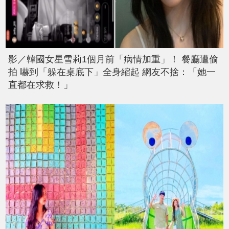
影／韓國女星雪莉1個月前「病情加重」！ 餐廳遭偷
拍 嚇到「躲在桌底下」全身縮起 網友不捨：「她一
直都在求救！」