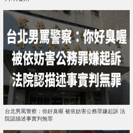
台北男罵警察：你好臭喔 被依妨害公務罪嫌起訴 法
院認描述事實判無罪