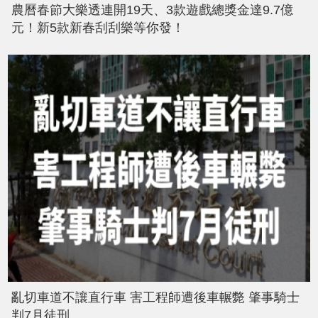
農曆春節大樂透連開19天、3款遊戲總獎金達9.7億
元！新5款新春刮刮樂等你發！
亂切車道不讓直行車 害工程師遭後車輾斃 肇事騎士
判7月徒刑