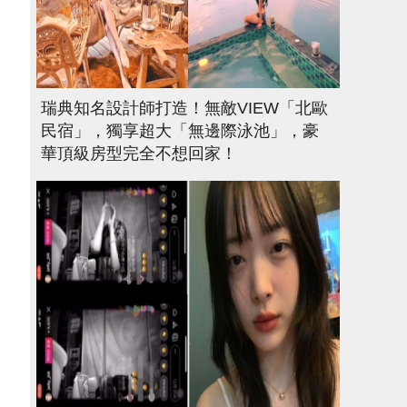
瑞典知名設計師打造！無敵VIEW「北歐
民宿」，獨享超大「無邊際泳池」，豪
華頂級房型完全不想回家！