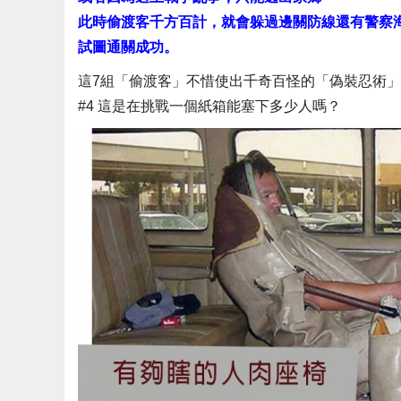
此時偷渡客千方百計，就會躲過邊關防線還有警察
試圖通關成功。
這7組「偷渡客」不惜使出千奇百怪的「偽裝忍術
#4 這是在挑戰一個紙箱能塞下多少人嗎？