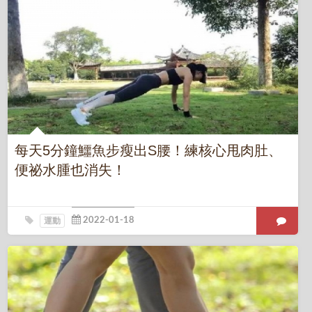
每天5分鐘鱷魚步瘦出S腰！練核心甩肉肚、
便祕水腫也消失！
運動