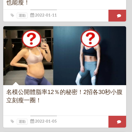
也能瘦！
運動
名模公開體脂率12％的秘密！2招各30秒小腹
立刻瘦一圈！
運動