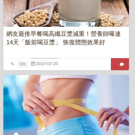
網友最推早餐喝高纖豆漿減重！營養師曝連
14天「飯前喝豆漿」 恢復體態效果好
運動