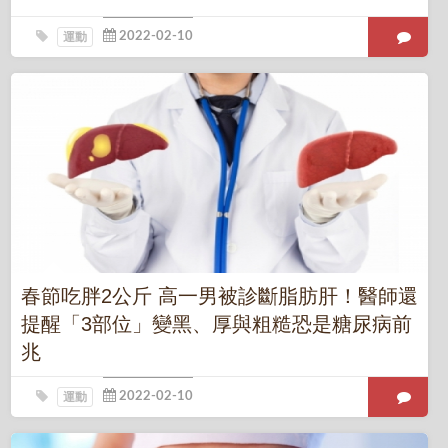
運動
春節吃胖2公斤 高一男被診斷脂肪肝！醫師還
提醒「3部位」變黑、厚與粗糙恐是糖尿病前
兆
運動