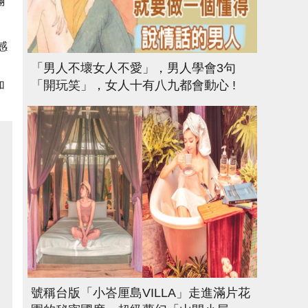
滿
感
「男人不壞女人不愛」，男人學會3句
「開玩笑」，女人十有八九都會動心 !
加
號稱台版「小峇厘島VILLA」走進滿片花