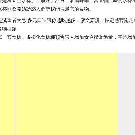
都是獨立空水杯」，鹹味、甜食、油脂味等；當某個口味的水杯
水杯則會開始誘惑人們尋找能填滿它的食物。
是減重者大忌 多元口味讓你越吃越多！廖文嘉說，特定感官飽足
食物種類。
單一類食物，多樣化食物種類會讓人增加食物攝取總量，平均增