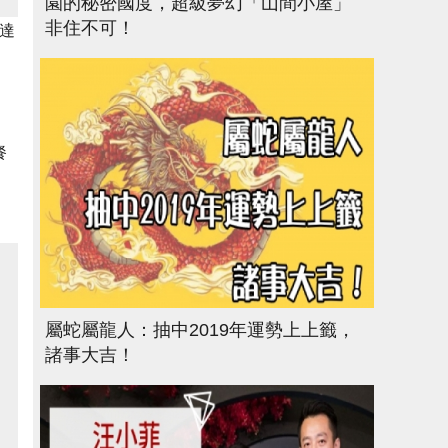
園的秘密國度，超級夢幻「山間小屋」
非住不可！
到達
餐
屬蛇屬龍人：抽中2019年運勢上上籤，
諸事大吉！