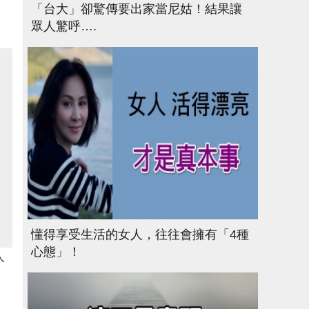
「台大」卻驚傳要出家當尼姑！結果讓
眾人驚呼….
懂得享受生活的女人，往往會擁有「4種
心態」！
人
。