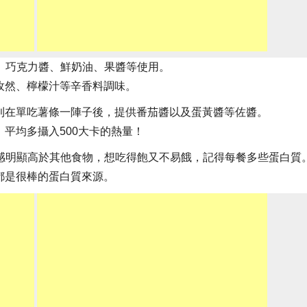
醬、巧克力醬、鮮奶油、果醬等使用。
孜然、檸檬汁等辛香料調味。
則在單吃薯條一陣子後，提供番茄醬以及蛋黃醬等佐醬。
平均多攝入500大卡的熱量！
足感明顯高於其他食物，想吃得飽又不易餓，記得每餐多些蛋白質
都是很棒的蛋白質來源。