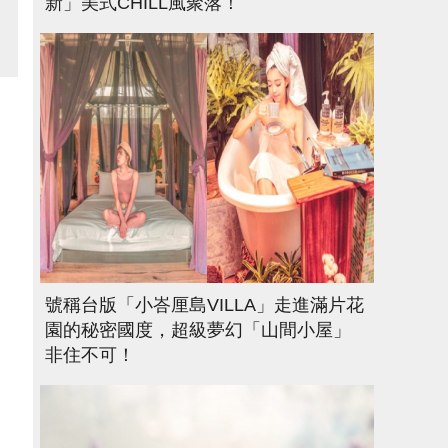
新」美式CHILL風聚落！
號稱台版「小峇厘島VILLA」走進滿片花
園的秘密國度，超級夢幻「山間小屋」
非住不可！