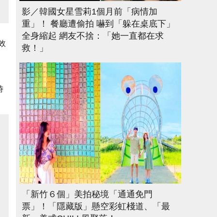
影／韓國女星雪莉1個月前「病情加
重」！ 餐廳遭偷拍 嚇到「躲在桌底下」
全身縮起 網友不捨：「她一直都在求
效
救！」
。
時
「新竹６個」美拍秘境「通通免門
票」！「隱藏版」懸空彩虹棧道、「最