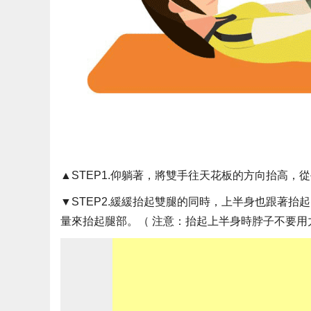
▲STEP1.仰躺著，將雙手往天花板的方向抬高，
▼STEP2.緩緩抬起雙腿的同時，上半身也跟著
量來抬起腿部。（ 注意：抬起上半身時脖子不要用