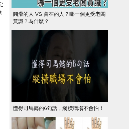
定
獲
圓滑的人 VS 實在的人？哪一個更受老闆
賞識？為什麼？
懂得司馬懿的6句話，縱橫職場不會怕！