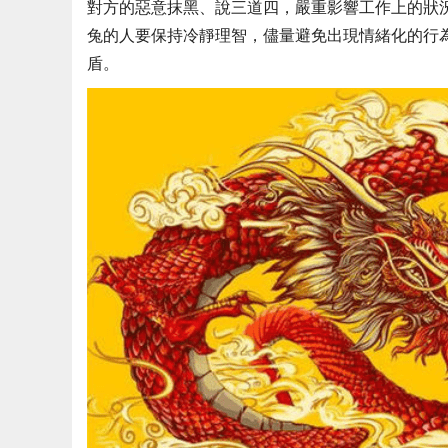
對方的惡意抹黑、說三道四，嚴重影響工作上的狀
兔的人要保持冷靜理智，儘量避免出現情緒化的行
盾。