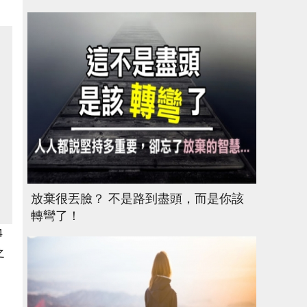
放棄很丟臉？ 不是路到盡頭，而是你該
轉彎了！
4
之