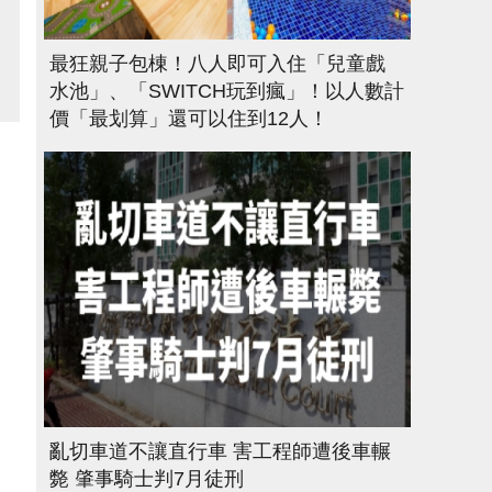
最狂親子包棟！八人即可入住「兒童戲
水池」、「SWITCH玩到瘋」！以人數計
價「最划算」還可以住到12人！
亂切車道不讓直行車 害工程師遭後車輾
斃 肇事騎士判7月徒刑