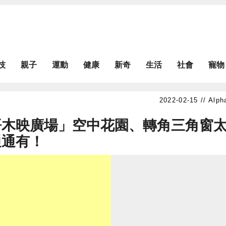
技
親子
運動
健康
新奇
生活
社會
寵物
Alph
悟木映廣場」空中花園、轉角三角窗
通通有！