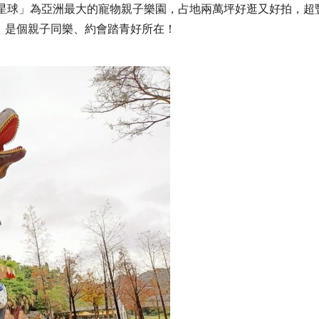
比星球」為亞洲最大的寵物親子樂園，占地兩萬坪好逛又好拍，超
，是個親子同樂、約會踏青好所在！