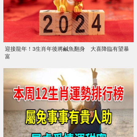
迎接龍年！3生肖年後將鹹魚翻身 大喜降臨有望暴
富