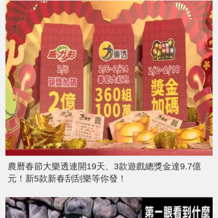
農曆春節大樂透連開19天、3款遊戲總獎金達9.7億
元！新5款新春刮刮樂等你發！