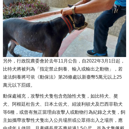
另外，行政院農委會於去年11月公告，自2022年3月1日起，
比特犬將被列為「指定禁止飼養、輸入或輸出之動物」，若
違法飼養將可依《動保法》第26條處以新臺幣5萬元以上25
萬元以下罰鍰。
動保處補充，攻擊性犬隻包含危險性犬隻，如比特犬、獒
犬、阿根廷杜告犬、日本土佐犬、紐波利頓犬及巴西菲勒犬
等6種，或曾有無正當理由攻擊人或動物行為紀錄之犬隻，飼
主如攜帶攻擊性犬隻出入公共場所或公眾得出入之場所，應
由成年人伴同，且牽繩長度不應超過1.5公尺，並為犬隻佩戴