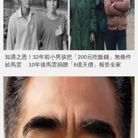
知遇之恩！32年前小男孩把「200元吃飯錢」無條件
給馬雲 10年後馬雲捐贈「6億天價」報答全家