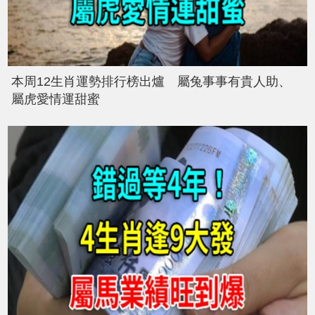
本周12生肖運勢排行榜出爐 屬兔事事有貴人助、
屬虎愛情運甜蜜