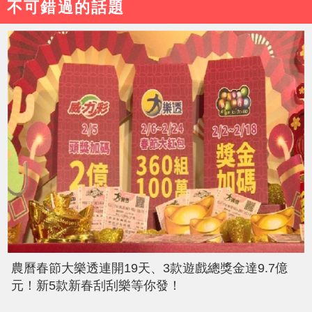
不可錯過的話題
農曆春節大樂透連開19天、3款遊戲總獎金達9.7億
元！新5款新春刮刮樂等你發！