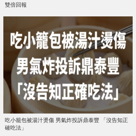
雙倍回報
吃小籠包被湯汁燙傷 男氣炸投訴鼎泰豐 「沒告知正
確吃法」