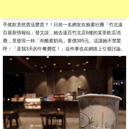
手搖飲竟然賣這麼貴？！日前一名網友在臉書社團「竹北遠
百最新情報站」發文說，她去遠百竹北店6樓的某茶飲店消
費，竟發現一杯「布酪蜜奶烏」要價385元。這讓她不禁驚
呼：「是我3天的午餐費哎！」這件事也在網路上引發討論。