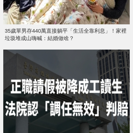
35歲單男存440萬直接躺平「生活全靠利息」！家裡
垃圾堆成山嗨喊：結婚做啥？