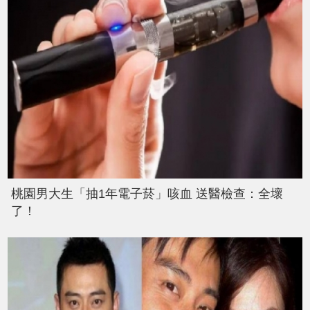
桃園男大生「抽1年電子菸」咳血 送醫檢查：全壞
了！