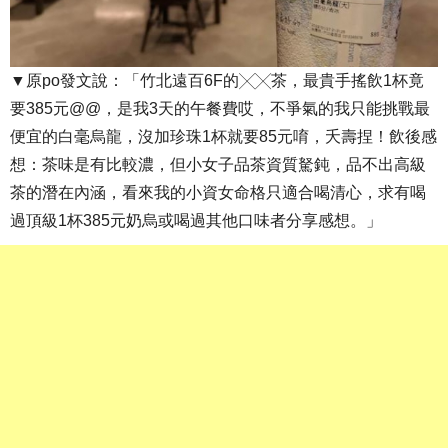
▼原po發文說：「竹北遠百6F的╳╳茶，最貴手搖飲1杯竟
要385元@@，是我3天的午餐費哎，不爭氣的我只能挑戰最
便宜的白毫烏龍，沒加珍珠1杯就要85元唷，夭壽捏！飲後感
想：茶味是有比較濃，但小女子品茶資質駑鈍，品不出高級
茶的潛在內涵，看來我的小資女命格只適合喝清心，求有喝
過頂級1杯385元奶烏或喝過其他口味者分享感想。」