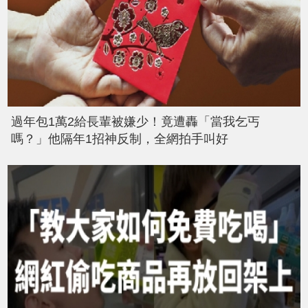
過年包1萬2給長輩被嫌少！竟遭轟「當我乞丐
嗎？」他隔年1招神反制，全網拍手叫好