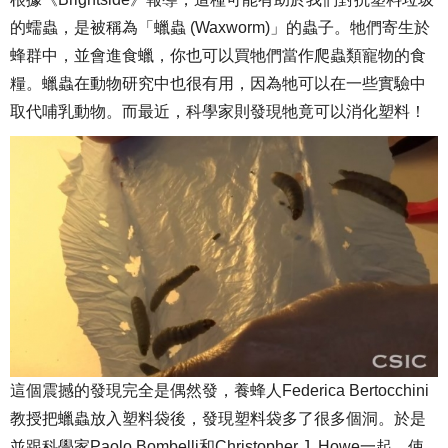
的蠕蟲，是被稱為「蠟蟲 (Waxworm)」的蟲子。牠們寄生於
蜂群中，並會進食蠟，你也可以買牠們當作爬蟲類寵物的食
糧。蠟蟲在動物研究中也很有用，因為牠可以在一些實驗中
取代哺乳動物。而最近，科學家則發現牠竟可以消化塑料！
這個震撼的發現完全是偶然發，養蜂人Federica Bertocchini
教授把蠟蟲放入塑料袋後，發現塑料袋多了很多個洞。於是
並跟科學家Paolo Bombelli和Christopher J. Howe一起，使