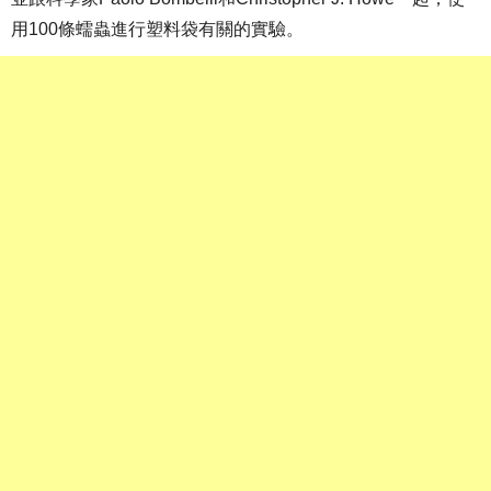
用100條蠕蟲進行塑料袋有關的實驗。