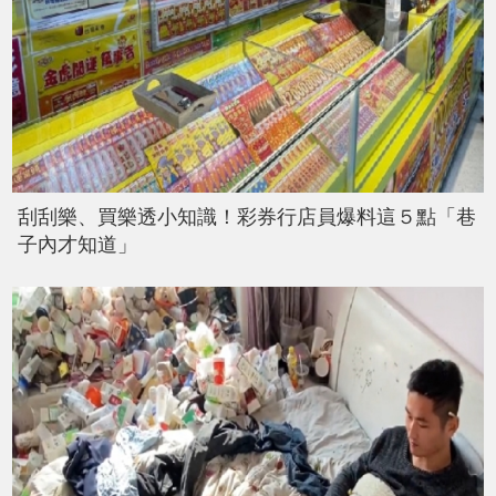
刮刮樂、買樂透小知識！彩券行店員爆料這５點「巷
子內才知道」