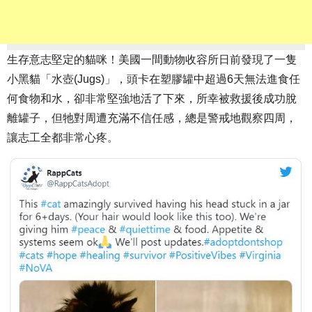
生存意志堅定的貓咪！美國一間動物收容所日前發現了一隻
小黑貓「水壺(Jugs)」，頭卡在塑膠罐中超過6天無法進食任
何食物和水，卻非常堅強地活了下來，所幸被救援後成功脫
離罐子，但牠對周遭充滿不信任感，總是警戒地觀察四周，
讓志工全都非常心疼。