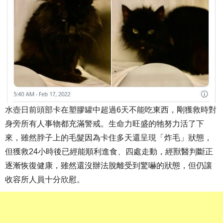
水壺日前頭部卡在塑膠罐中超過6天不能吃東西，剛獲救時對
身旁所有人事物都充滿警戒。生命力旺盛的牠努力活了下
來，雖然脖子上的毛髮因為卡住多天還呈現「炸毛」狀態，
但獲救24小時後已經能順利進食、四處走動，經獸醫判斷正
逐漸恢復健康，雖然還沒辦法脫離受到驚嚇的狀態，但仍讓
收容所人員十分欣慰。