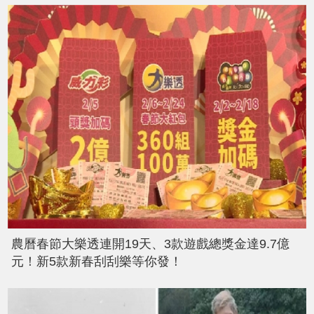
農曆春節大樂透連開19天、3款遊戲總獎金達9.7億
元！新5款新春刮刮樂等你發！