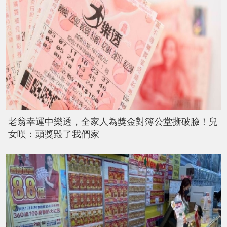
老翁幸運中樂透，全家人為獎金對簿公堂撕破臉！兒
女嘆：頭獎毀了我們家