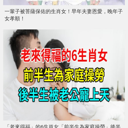
一輩子被菩薩保佑的生肖女！早年夫妻恩愛，晚年子
女孝順！
「老來得福」的6生肖女「前半生為家庭操勞」後半