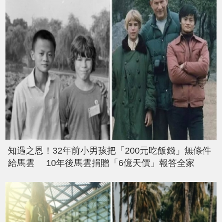
知遇之恩！32年前小男孩把「200元吃飯錢」無條件
給馬雲 10年後馬雲捐贈「6億天價」報答全家