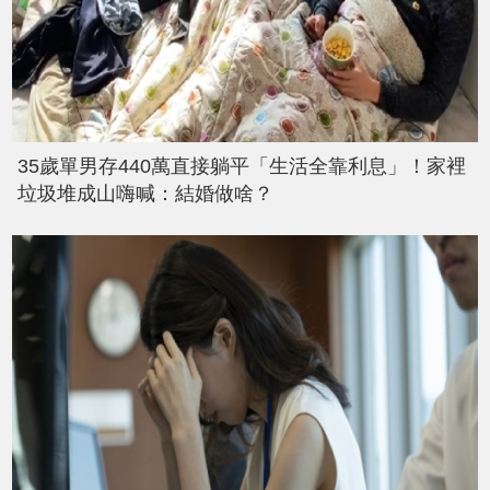
35歲單男存440萬直接躺平「生活全靠利息」！家裡
垃圾堆成山嗨喊：結婚做啥？