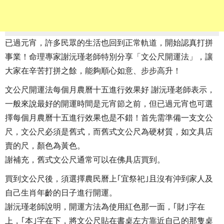
已過元宵，許多民眾的生活也回到正常軌道，開始認真打拼
事業！命理專家謝沅瑾老師特別分享「文公尺開運法」，讓
大家在辛苦打拼之餘，能夠順心如意、步步高升！
文公尺開運法每個月農曆十五進行效果好 謝沅瑾老師表示，
一般來說最好的開運時間是元宵節之前，但已過元宵也可選
擇每個月農曆十五進行效果也是不錯！首先需準備一支文公
尺，文公尺必須是舊式，而舊式文公尺為硬材質，如文具店
賣的尺，顏色為黃色。
謝補充，舊式文公尺通常可以在佛具店買到。
買到文公尺後，須選擇農民曆上｢宜祭祀｣且沒有沖到家人及
自己生肖年齡的日子進行開運。
謝沅瑾老師說明，開運方法為使用紅色那一面，｢財｣字在
上，｢本｣字在下，將文公尺貼在書桌左方靠近自己的那隻桌