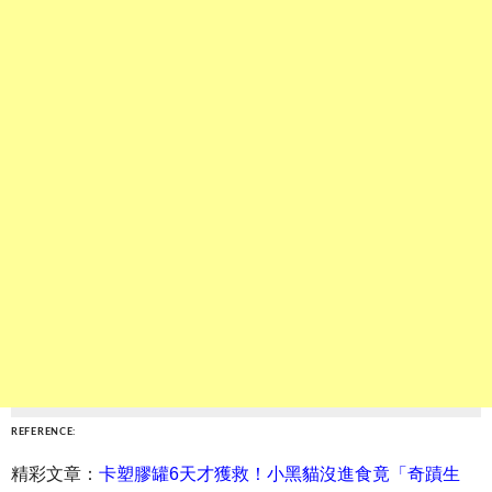
REFERENCE:
精彩文章：
卡塑膠罐6天才獲救！小黑貓沒進食竟「奇蹟生