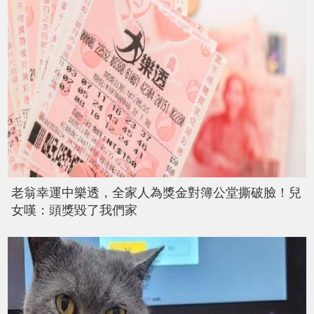
老翁幸運中樂透，全家人為獎金對簿公堂撕破臉！兒
女嘆：頭獎毀了我們家