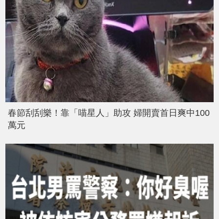
春節刮刮樂！靠「喵星人」助攻 婦開賣首日爽中100
萬元