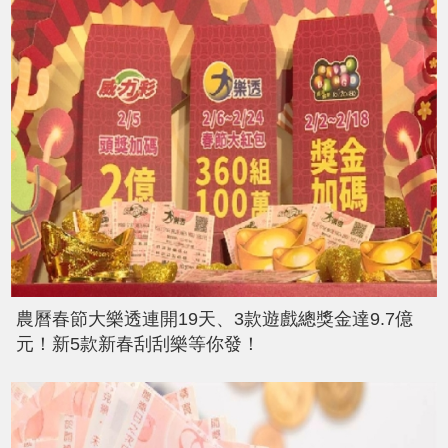
農曆春節大樂透連開19天、3款遊戲總獎金達9.7億
元！新5款新春刮刮樂等你發！