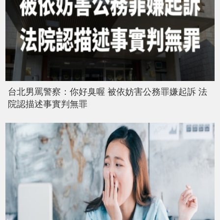
台北男罵警察：你好臭喔 被依妨害公務罪嫌起訴 法
院認描述事實判無罪