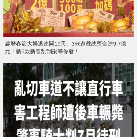
農曆春節大樂透連開19天、3款遊戲總獎金達9.7億
元！新5款新春刮刮樂等你發！