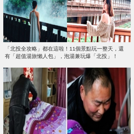
「北投全攻略」都在這啦！11個景點玩一整天，還
有「超值湯旅懶人包」，泡湯兼玩爆「北投」！