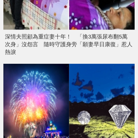
深情夫照顧為重症妻十年！ 「換3萬張尿布翻5萬
次身」沒怨言 隨時守護身旁「願妻早日康復」惹人
熱淚