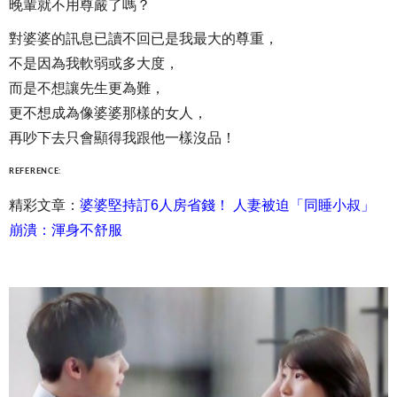
晚輩就不用尊嚴了嗎？
對婆婆的訊息已讀不回已是我最大的尊重，
不是因為我軟弱或多大度，
而是不想讓先生更為難，
更不想成為像婆婆那樣的女人，
再吵下去只會顯得我跟他一樣沒品！
REFERENCE:
精彩文章：
婆婆堅持訂6人房省錢！ 人妻被迫「同睡小叔」
崩潰：渾身不舒服