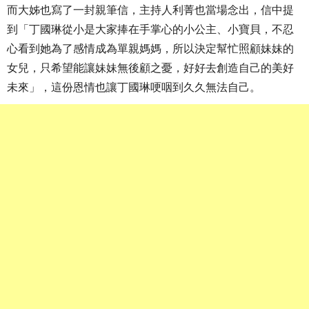
而大姊也寫了一封親筆信，主持人利菁也當場念出，信中提
到「丁國琳從小是大家捧在手掌心的小公主、小寶貝，不忍
心看到她為了感情成為單親媽媽，所以決定幫忙照顧妹妹的
女兒，只希望能讓妹妹無後顧之憂，好好去創造自己的美好
未來」，這份恩情也讓丁國琳哽咽到久久無法自己。