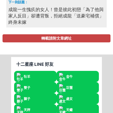
成龍一生愧疚的女人！曾是彼此初戀「為了他與
家人反目」卻遭背叛，拒絕成龍「送豪宅補償」
終身未嫁
轉載請附文章網址