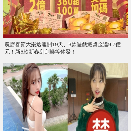
農曆春節大樂透連開19天、3款遊戲總獎金達9.7億
元！新5款新春刮刮樂等你發！