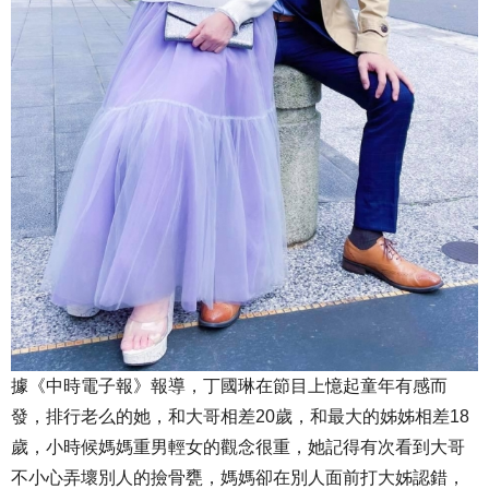
據《中時電子報》報導，丁國琳在節目上憶起童年有感而
發，排行老么的她，和大哥相差20歲，和最大的姊姊相差18
歲，小時候媽媽重男輕女的觀念很重，她記得有次看到大哥
不小心弄壞別人的撿骨甕，媽媽卻在別人面前打大姊認錯，