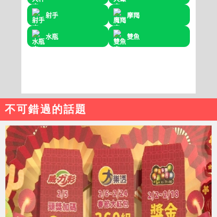
不可錯過的話題