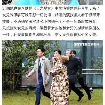
近期她也在八點檔《天之驕女》中飾演壞媽媽莊月里，為了
女兒陳佩騏可以不顧一切使壞，精湛的演技讓人看了恨得牙
癢癢，不過她笑著澄清私下的她完全不是一個高壓式教育、
只想控制女兒的媽媽，單親養女的她和女兒的感情就像朋友
一樣，什麼事情都會和她分享，讚女兒是個很貼心的女孩。