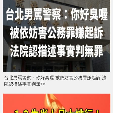
台北男罵警察：你好臭喔 被依妨害公務罪嫌起訴 法
院認描述事實判無罪