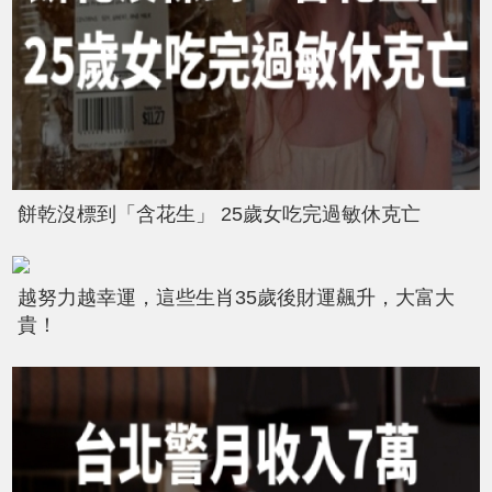
餅乾沒標到「含花生」 25歲女吃完過敏休克亡
越努力越幸運，這些生肖35歲後財運飆升，大富大
貴！