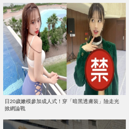
日20歲嫩模參加成人式！穿「暗黑透膚裝」險走光
掀網論戰