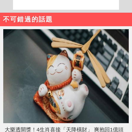
不可錯過的話題
大樂透開獎！4生肖喜接「天降橫財」 爽抱回1億頭