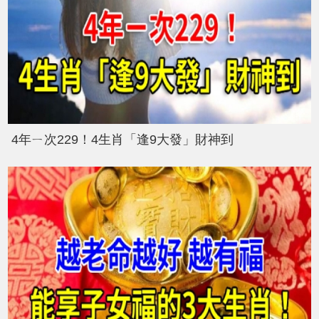
4年ㄧ次229！4生肖「逢9大發」財神到