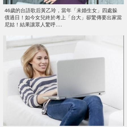
46歲的台語歌后黃乙玲，當年「未婚生女」四處躲
債過日！如今女兒終於考上「台大」卻驚傳要出家當
尼姑！結果讓眾人驚呼….