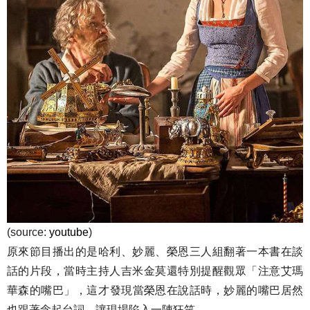
(source:
youtube
)
原來節目播出的是哈利、妙麗、榮恩三人組翻著一本書在談
話的片段，當時主持人吉米金莫還特別提醒觀眾「注意艾瑪
華森的嘴巴」，這​​才發現當榮恩在說話時，妙麗的嘴巴居然
也跟著念起台詞，讓現場陷入一陣狂笑。