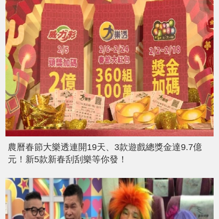
農曆春節大樂透連開19天、3款遊戲總獎金達9.7億
元！新5款新春刮刮樂等你發！