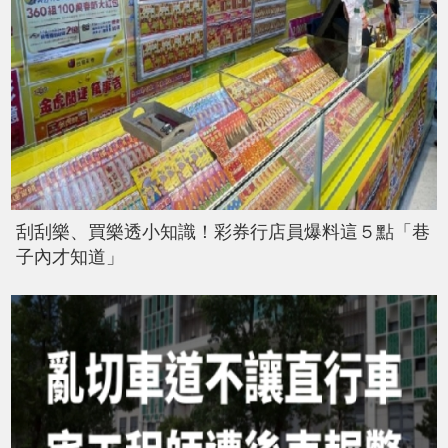
刮刮樂、買樂透小知識！彩券行店員爆料這５點「巷
子內才知道」