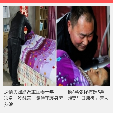
深情夫照顧為重症妻十年！ 「換3萬張尿布翻5萬
次身」沒怨言 隨時守護身旁「願妻早日康復」惹人
熱淚