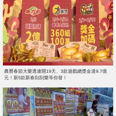
農曆春節大樂透連開19天、3款遊戲總獎金達9.7億
元！新5款新春刮刮樂等你發！