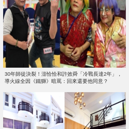
30年師徒決裂！澎恰恰和許效舜「冷戰長達2年」，
導火線全因《鐵獅》暗罵：回來還要他同意？