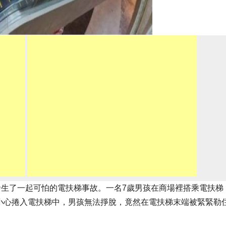
發生了一起可怕的電扶梯事故。一名7歲男孩在商場裡搭乘電扶梯
小心捲入電扶梯中，男孩無法掙脫，竟然在電扶梯末端被緊緊勒