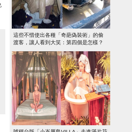
己
，
這些不惜使出各種「奇葩偽裝術」的偷
渡客，讓人看到大笑：第四個是怎樣？
號稱台版「小峇厘島VILLA」走進滿片花