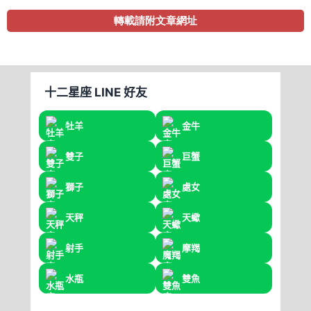
轉載請附文章網址