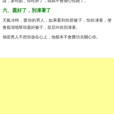
說，多吃點，你吃胖了，我就不會擔心你跑了。
六、蓋好了，別凍著了
天氣冷時，愛你的男人，如果看到你蹬被子，怕你凍著，便
會寵溺地幫你蓋好被子，並且叫你別凍著。
倘若男人不把你放在心上，他根本不會費功夫關心你。