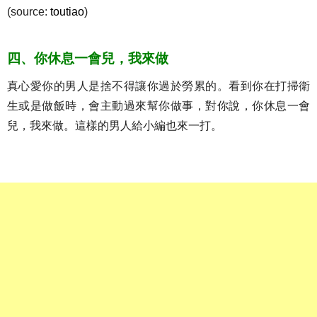
(source:
toutiao
)
四、你休息一會兒，我來做
真心愛你的男人是捨不得讓你​​過於勞累的。看到你在打掃衛
生或是做飯時，會主動過來幫你做事，對你說，你休息一會
兒，我來做。這樣的男人給小編也來一打。