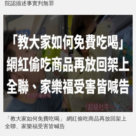
院認描述事實判無罪
「教大家如何免費吃喝」 網紅偷吃商品再放回架上
全聯、家樂福受害皆喊告