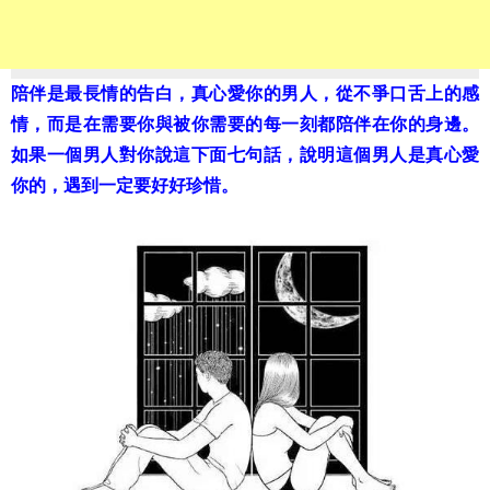
陪伴是最長情的告白，真心愛你的男人，從不爭口舌上的感
情，而是在需要你與被你需要的每一刻都陪伴在你的身邊。
如果一個男人對你說這下面七句話，說明這個男人是真心愛
你的，遇到一定要好好珍惜。