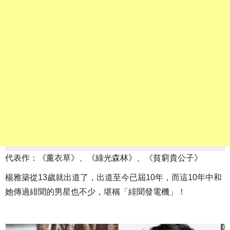
代表作：《薰衣草》、《綠光森林》、《貧窮貴公子》
楊雅築從13歲就出道了，出道至今已屆10年，而這10年中和
她傳過緋聞的男星也不少，堪稱「緋聞發電機」！