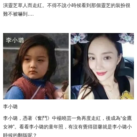
演靈芝草人而走紅。不得不說小時候看到那個靈芝的裝扮很
難不被嚇到….
李小璐
李小璐，憑著《奮鬥》中楊曉芸一角再度走紅，後成為“金鷹
女神”。看看李小璐的童年照，有沒有覺得甜馨就是李小璐小
時候的翻版呢？