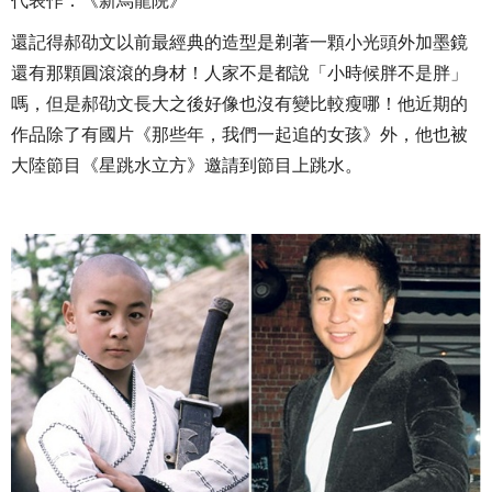
代表作：《新烏龍院》
還記得郝劭文以前最經典的造型是剃著一顆小光頭外加墨鏡
還有那顆圓滾滾的身材！人家不是都說「小時候胖不是胖」
嗎，但是郝劭文長大之後好像也沒有變比較瘦哪！他近期的
作品除了有國片《那些年，我們一起追的女孩》外，他也被
大陸節目《星跳水立方》邀請到節目上跳水。