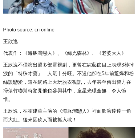
Photo source: cri online
王欣逸
代表作：《海豚灣戀人》、《綠光森林》、《老婆大人》
王欣逸不僅演出過多部電視劇，更曾在綜藝節目上表現3秒掉
淚的「特殊才藝」，人氣十分旺。不過他卻在5年前驚爆和粉
絲談戀愛，還在網路上大玩脫衣視訊，去年甚至傳出警方在
掃蕩竹聯幫時驚見他也參與其中，童星光環全無，令人惋
惜。
王欣逸，在霍建華主演的《海豚灣戀人》裡面飾演達達一角
而大紅。後來因砍人而被抓入獄！