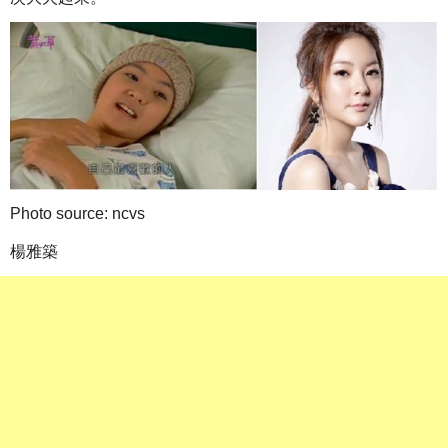
Photo source: ncvs
楊雅築