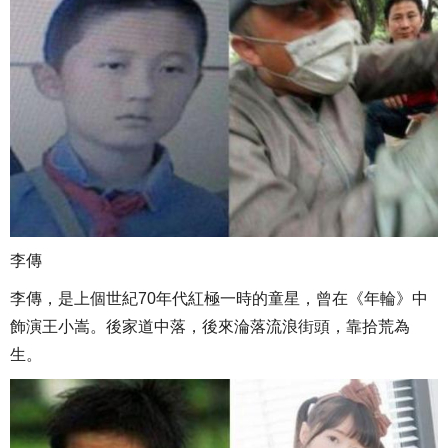
李傳
李傳，是上個世紀70年代紅極一時的童星，曾在《年輪》中
飾演王小嵩。後家道中落，後來淪落流浪街頭，靠拾荒為
生。