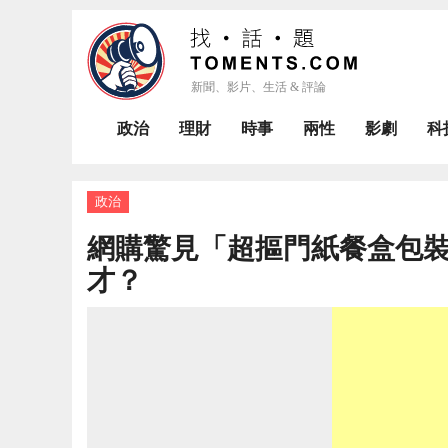
政治
理財
時事
兩性
影劇
科
政治
網購驚見「超摳門紙餐盒包裝
才？