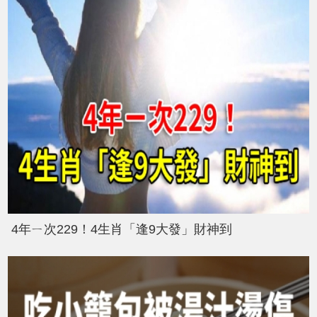
4年ㄧ次229！4生肖「逢9大發」財神到