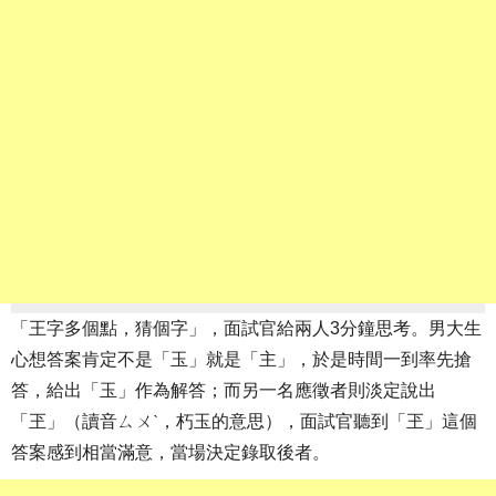
「王字多個點，猜個字」，面試官給兩人3分鐘思考。男大生
心想答案肯定不是「玉」就是「主」，於是時間一到率先搶
答，給出「玉」作為解答；而另一名應徵者則淡定說出
「玊」（讀音ㄙㄨˋ，朽玉的意思），面試官聽到「玊」這個
答案感到相當滿意，當場決定錄取後者。