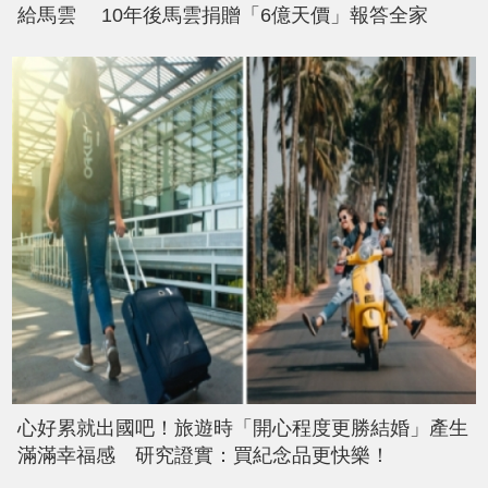
給馬雲 10年後馬雲捐贈「6億天價」報答全家
心好累就出國吧！旅遊時「開心程度更勝結婚」產生
滿滿幸福感 研究證實：買紀念品更快樂！