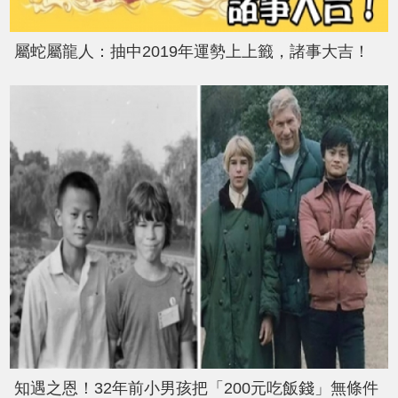
屬蛇屬龍人：抽中2019年運勢上上籤，諸事大吉！
知遇之恩！32年前小男孩把「200元吃飯錢」無條件