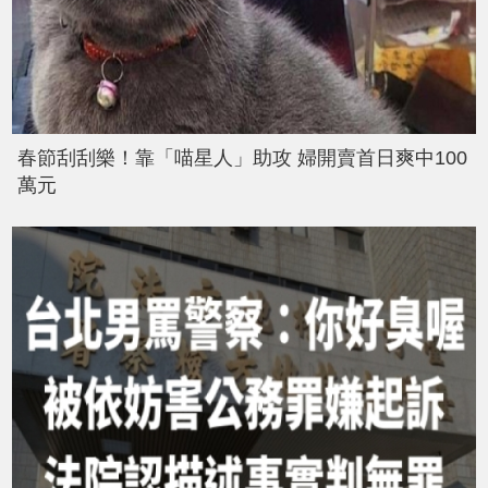
春節刮刮樂！靠「喵星人」助攻 婦開賣首日爽中100
萬元