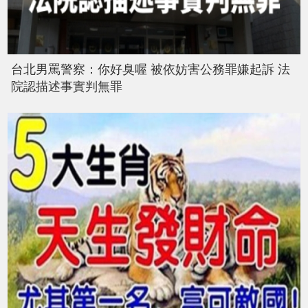
台北男罵警察：你好臭喔 被依妨害公務罪嫌起訴 法
院認描述事實判無罪