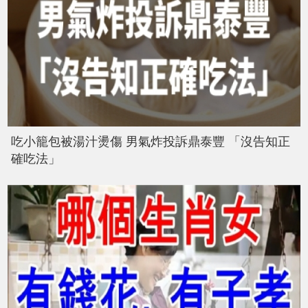
吃小籠包被湯汁燙傷 男氣炸投訴鼎泰豐 「沒告知正
確吃法」