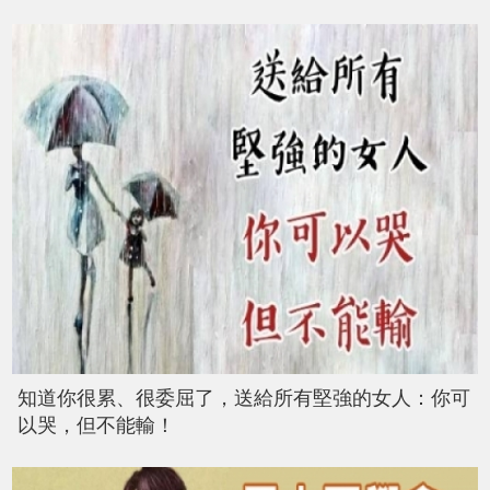
知道你很累、很委屈了，送給所有堅強的女人：你可
以哭，但不能輸！