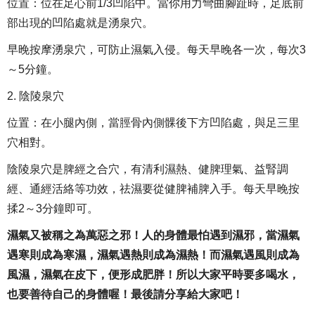
位置：位在足心前1/3凹陷中。當你用力彎曲腳趾時，足底前
部出現的凹陷處就是湧泉穴。
早晚按摩湧泉穴，可防止濕氣入侵。每天早晚各一次，每次3
～5分鐘。
2. 陰陵泉穴
位置：在小腿內側，當脛骨內側髁後下方凹陷處，與足三里
穴相對。
陰陵泉穴是脾經之合穴，有清利濕熱、健脾理氣、益腎調
經、通經活絡等功效，祛濕要從健脾補脾入手。每天早晚按
揉2～3分鐘即可。
濕氣又被稱之為萬惡之邪！人的身體最怕遇到濕邪，當濕氣
遇寒則成為寒濕，濕氣遇熱則成為濕熱！而濕氣遇風則成為
風濕，濕氣在皮下，便形成肥胖！所以大家平時要多喝水，
也要善待自己的身體喔！最後請分享給大家吧！