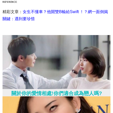
REFERENCE:
精彩文章：
女生不懂車？他開雙B輸給Swift ！？網一面倒揭
關鍵：遇到要珍惜
關於你的愛情相處!你們適合成為戀人嗎?