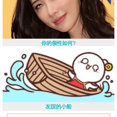
你的個性如何?
友誼的小船