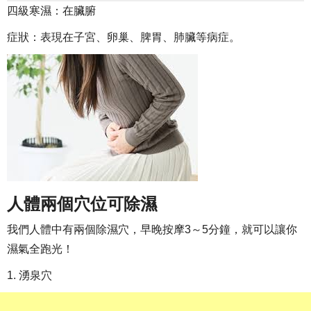
四級寒濕：在臟腑
症狀：表現在子宮、卵巢、脾胃、肺臟等病症。
人體兩個穴位可除濕
我們人體中有兩個除濕穴，早晚按摩3～5分鐘，就可以讓你
濕氣全跑光！
1. 湧泉穴