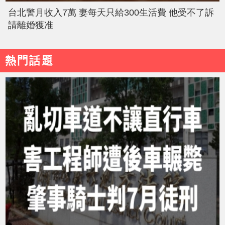
台北警月收入7萬 妻每天只給300生活費 他受不了訴
請離婚獲准
熱門話題