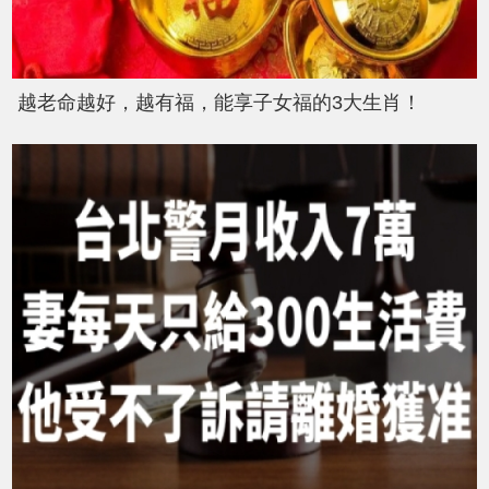
越老命越好，越有福，能享子女福的3大生肖！