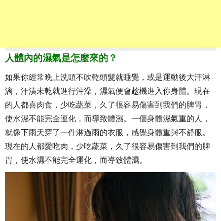
人體內的濕氣是怎麼來的？
如果你經常晚上洗頭不吹乾頭髮就睡覺，或是運動後大汗淋
漓，汗漬未乾就進行沖澡，濕氣便會趁機進入你身體。現在
的人都喜肉食，少吃蔬菜，久了很容易傷害到我們的脾胃，
使水濕不能完全運化，而導致體濕。一個身體濕氣重的人，
就像下雨天穿了一件淋過雨的衣服，感覺身體重與不舒服。
現在的人都愛吃肉，少吃蔬菜，久了很容易傷害到我們的脾
胃，使水濕不能完全運化，而導致體濕。