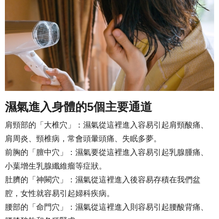
濕氣進入身體的5個主要通道
肩頸部的「大椎穴」：濕氣從這裡進入容易引起肩頸酸痛、
肩周炎、頸椎病，常會頭暈頭痛、失眠多夢。
前胸的「膻中穴」：濕氣要從這裡進入容易引起乳腺腫痛、
小葉增生乳腺纖維瘤等症狀。
肚臍的「神闕穴」：濕氣從這裡進入後容易存積在我們盆
腔，女性就容易引起婦科疾病。
腰部的「命門穴」：濕氣從這裡進入則容易引起腰酸背痛、