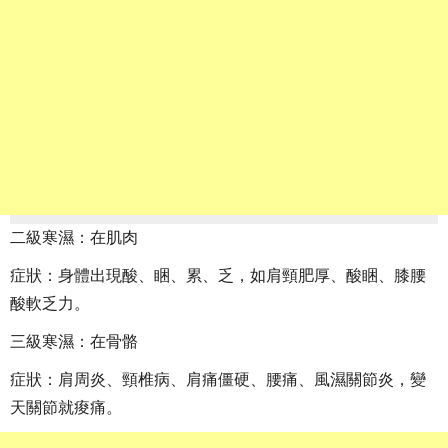
二級寒濕：在肌肉
症狀：身體出現酸、睏、累、乏，如肩頸肥厚、酸睏、膝腰
酸軟乏力。
三級寒濕：在骨骼
症狀：肩周炎、頸椎病、肩痛僵硬、腰痛、風濕關節炎，變
天關節就痠痛。