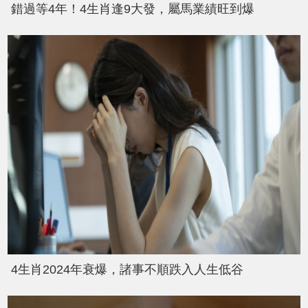
錯過等4年！4生肖逢9大發，屬馬業績旺到爆
4生肖2024年衰爆，諸事不順跌入人生低谷