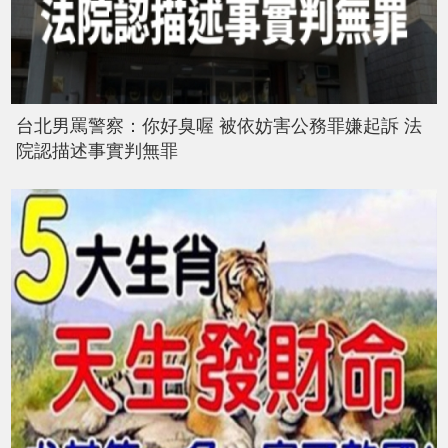
台北男罵警察：你好臭喔 被依妨害公務罪嫌起訴 法
院認描述事實判無罪