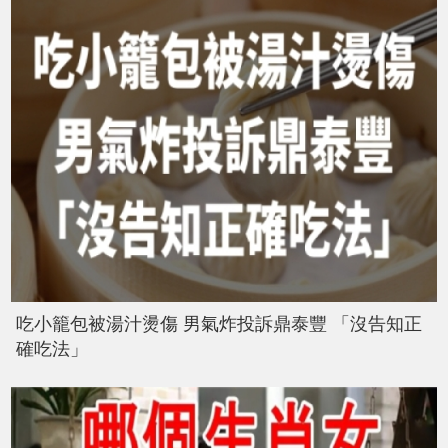
吃小籠包被湯汁燙傷 男氣炸投訴鼎泰豐 「沒告知正
確吃法」