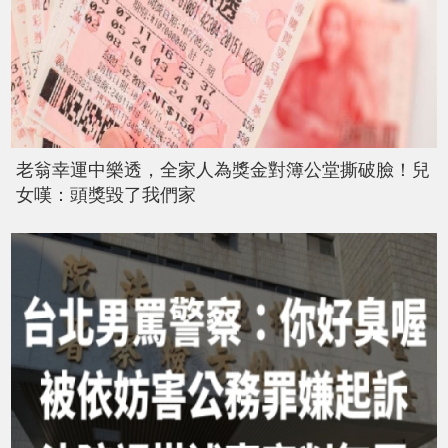
老翁幸運中樂透，全家人為獎金對簿公堂撕破臉！兒
女嘆：頭獎毀了我們家