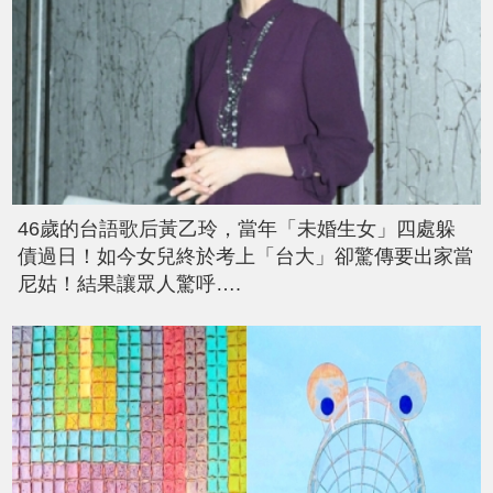
46歲的台語歌后黃乙玲，當年「未婚生女」四處躲
債過日！如今女兒終於考上「台大」卻驚傳要出家當
尼姑！結果讓眾人驚呼….