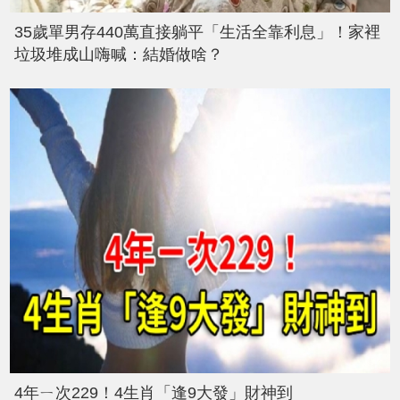
35歲單男存440萬直接躺平「生活全靠利息」！家裡
垃圾堆成山嗨喊：結婚做啥？
4年ㄧ次229！4生肖「逢9大發」財神到