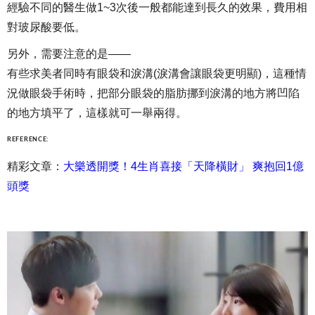
經驗不同的醫生做1~3次後一般都能達到長久的效果，費用相
對玻尿酸要低。
另外，需要注意的是——
有些求美者同時有眼袋和淚溝(淚溝會讓眼袋更明顯)，這種情
況做眼袋手術時，把部分眼袋的脂肪挪到淚溝的地方將凹陷
的地方填平了，這樣就可一舉兩得。
REFERENCE:
精彩文章：
大樂透開獎！4生肖喜接「天降橫財」 爽抱回1億
頭獎