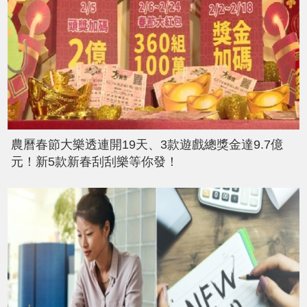
農曆春節大樂透連開19天、3款遊戲總獎金達9.7億
元！新5款新春刮刮樂等你發！