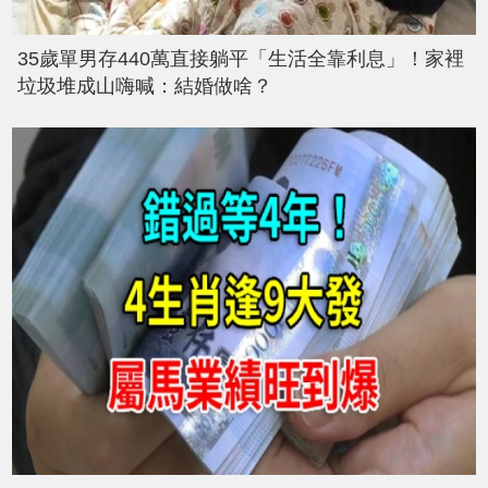
35歲單男存440萬直接躺平「生活全靠利息」！家裡
垃圾堆成山嗨喊：結婚做啥？