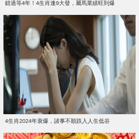
錯過等4年！4生肖逢9大發，屬馬業績旺到爆
4生肖2024年衰爆，諸事不順跌入人生低谷