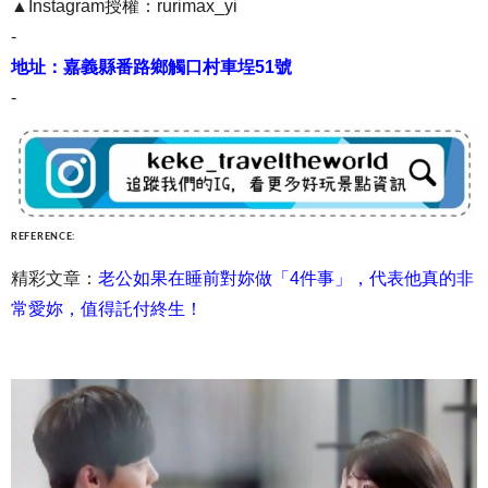
▲Instagram授權：rurimax_yi
-
地址：嘉義縣番路鄉觸口村車埕51號
-
REFERENCE:
精彩文章：
老公如果在睡前對妳做「4件事」，代表他真的非
常愛妳，值得託付終生！