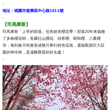
-
地址：桃園市復興區中心路143-1號
-
【司馬庫斯】
司馬庫斯「上帝的部落」也有絕美櫻花季！部落20年來栽種
了多株櫻花樹，有霧社山櫻花、緋寒櫻、昭和櫻、八重櫻
等，每到春天時會形成整片夢幻粉色花海，還能觀賞巨大莊
嚴的神木林，是遠離塵囂的好去處！
-