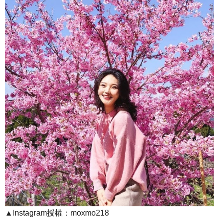
▲Instagram授權：moxmo218