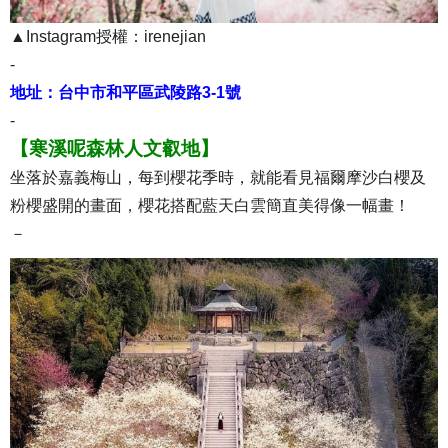
▲Instagram授權：irenejian
-
地址：台中市和平區武陵路3-1號
-
【寒溪呢森林人文叡地】
坐落於嘉義梅山，每到櫻花季時，就能看見福爾摩沙白櫻及
粉櫻盛開的畫面，櫻花搭配藍天白雲簡直美得像一幅畫！
－