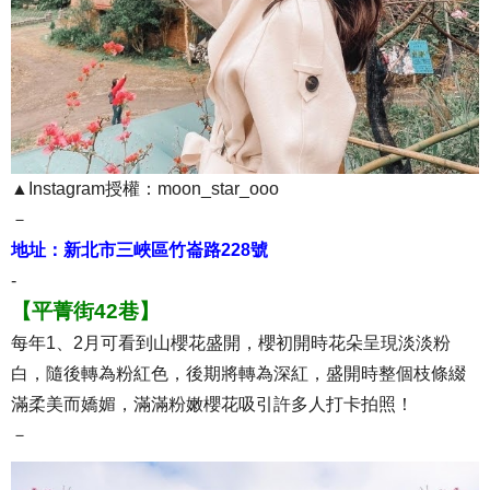
▲Instagram授權：moon_star_ooo
－
地址：新北市三峽區竹崙路228號
-
【平菁街42巷】
每年1、2月可看到山櫻花盛開，櫻初開時花朵呈現淡淡粉
白，隨後轉為粉紅色，後期將轉為深紅，盛開時整個枝條綴
滿柔美而嬌媚，滿滿粉嫩櫻花吸引許多人打卡拍照！
－