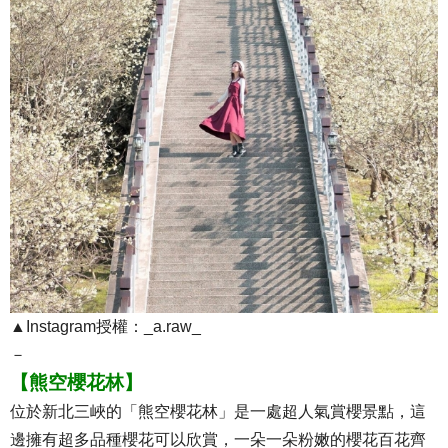
▲Instagram授權：_a.raw_
－
【熊空櫻花林】
位於新北三峽的「熊空櫻花林」是一處超人氣賞櫻景點，這
邊擁有超多品種櫻花可以欣賞，一朵一朵粉嫩的櫻花百花齊