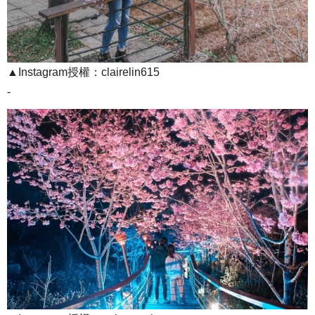
▲Instagram授權：clairelin615
-