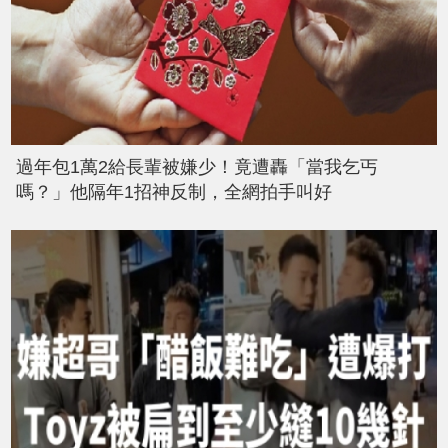
過年包1萬2給長輩被嫌少！竟遭轟「當我乞丐
嗎？」他隔年1招神反制，全網拍手叫好