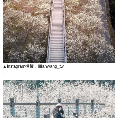
▲Instagram授權：lilianwang_tw
－