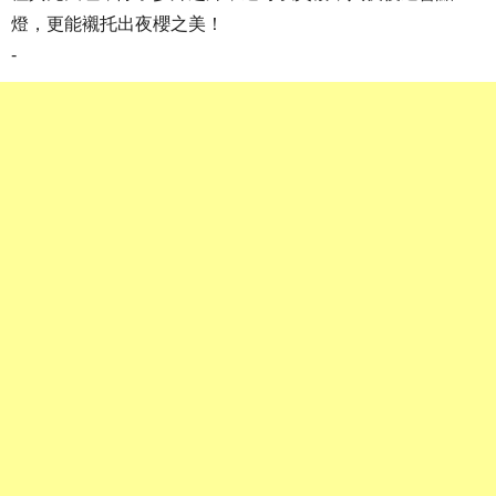
燈，更能襯托出夜櫻之美！
-