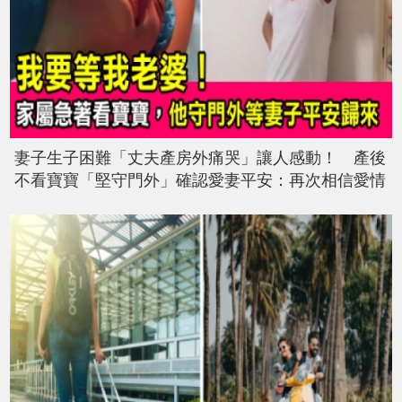
妻子生子困難「丈夫產房外痛哭」讓人感動！ 產後
不看寶寶「堅守門外」確認愛妻平安：再次相信愛情