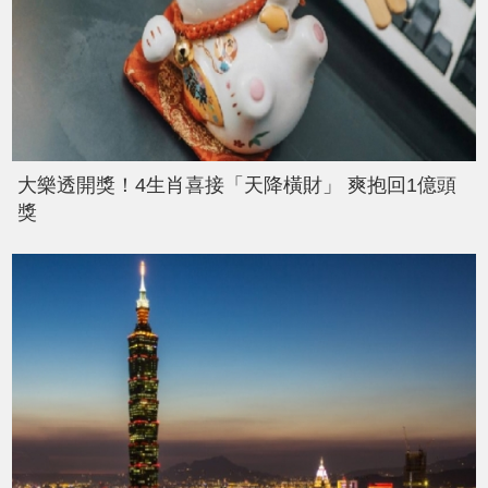
大樂透開獎！4生肖喜接「天降橫財」 爽抱回1億頭
獎