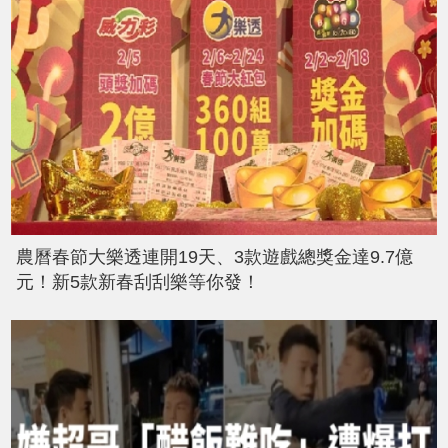
農曆春節大樂透連開19天、3款遊戲總獎金達9.7億
元！新5款新春刮刮樂等你發！