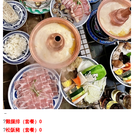
－
?
雞腿排（套餐）0
?
松阪豬（套餐）0