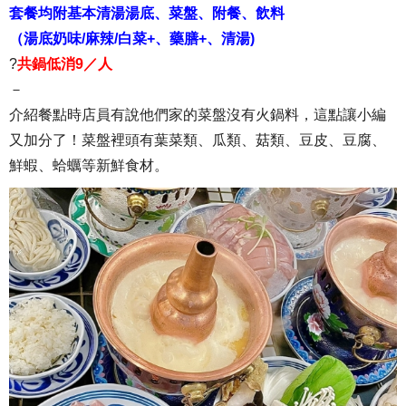
套餐均附基本清湯湯底、菜盤、附餐、飲料
（湯底奶味/麻辣/白菜+、藥膳+、清湯)
?
共鍋低消9／人
－
介紹餐點時店員有說他們家的菜盤沒有火鍋料，這點讓小編
又加分了！菜盤裡頭有葉菜類、瓜類、菇類、豆皮、豆腐、
鮮蝦、蛤蠣等新鮮食材。