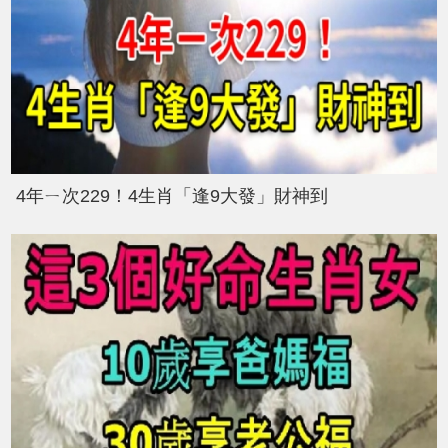
4年ㄧ次229！4生肖「逢9大發」財神到