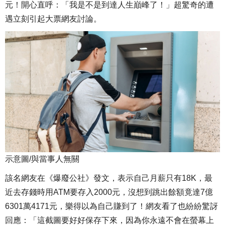
元！開心直呼：「我是不是到達人生巔峰了！」超驚奇的遭
遇立刻引起大票網友討論。
示意圖/與當事人無關
該名網友在《爆廢公社》發文，表示自己月薪只有18K，最
近去存錢時用ATM要存入2000元，沒想到跳出餘額竟達7億
6301萬4171元，樂得以為自己賺到了！網友看了也紛紛驚訝
回應：「這截圖要好好保存下來，因為你永遠不會在螢幕上