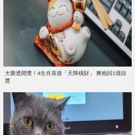
大樂透開獎！4生肖喜接「天降橫財」 爽抱回1億頭
獎