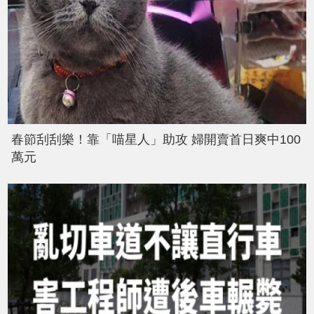
春節刮刮樂！靠「喵星人」助攻 婦開賣首日爽中100
萬元