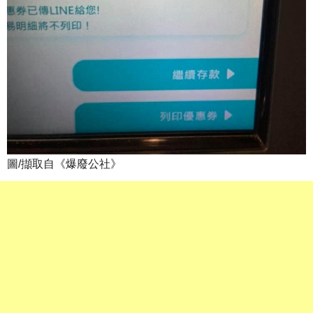
圖/擷取自《爆廢公社》