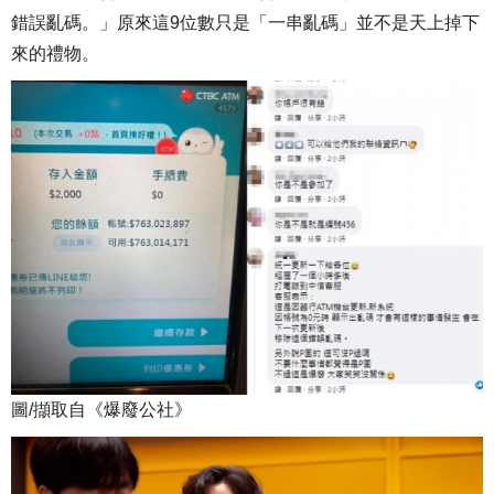
錯誤亂碼。」原來這9位數只是「一串亂碼」並不是天上掉下
來的禮物。
圖/擷取自《爆廢公社》