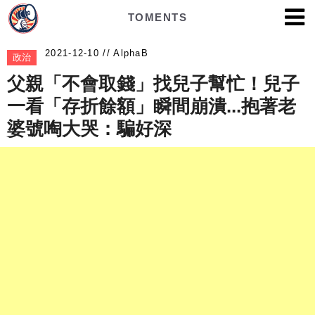
TOMENTS
AlphaB
政治
父親「不會取錢」找兒子幫忙！兒子
一看「存折餘額」瞬間崩潰...抱著老
婆號啕大哭：騙好深