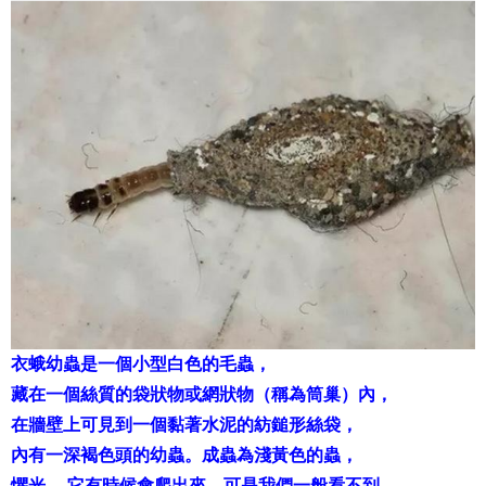
衣蛾幼蟲是一個小型白色的毛蟲，
藏在一個絲質的袋狀物或網狀物（稱為筒巢）內，
在牆壁上可見到一個黏著水泥的紡鎚形絲袋，
內有一深褐色頭的幼蟲。成蟲為淺黃色的蟲，
懼光。 它有時候會爬出來，可是我們一般看不到。