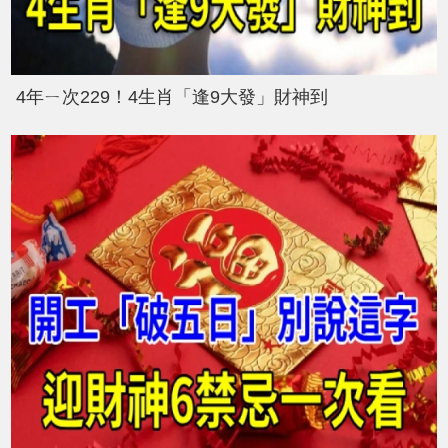
4年ㄧ次229！4生肖「逢9大發」財神到