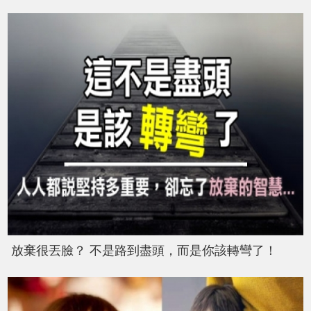
放棄很丟臉？ 不是路到盡頭，而是你該轉彎了！