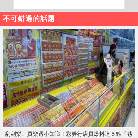
不可錯過的話題
刮刮樂、買樂透小知識！彩券行店員爆料這５點「巷