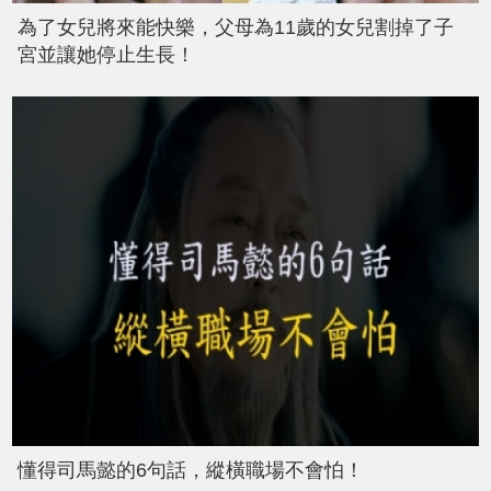
為了女兒將來能快樂，父母為11歲的女兒割掉了子
宮並讓她停止生長！
懂得司馬懿的6句話，縱橫職場不會怕！