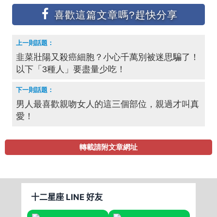
韭菜壯陽又殺癌細胞？小心千萬別被迷思騙了！
以下「3種人」要盡量少吃！
男人最喜歡親吻女人的這三個部位，親過才叫真
愛！
轉載請附文章網址