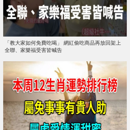
「教大家如何免費吃喝」 網紅偷吃商品再放回架上
全聯、家樂福受害皆喊告