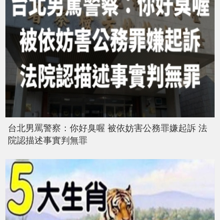
台北男罵警察：你好臭喔 被依妨害公務罪嫌起訴 法
院認描述事實判無罪