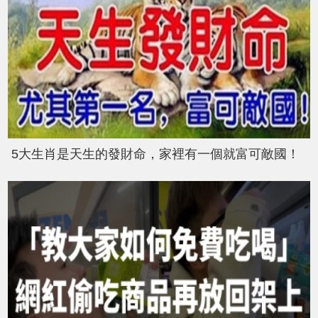
5大生肖是天生的發財命，家裡有一個就富可敵國！