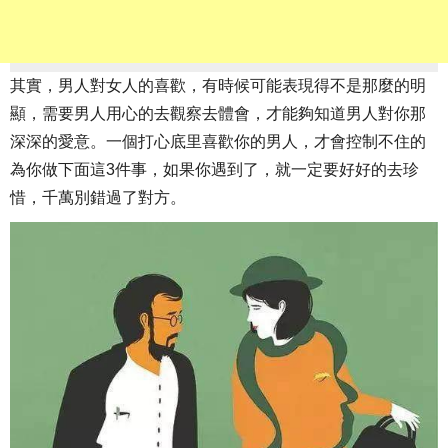
其實，男人對女人的喜歡，有時候可能表現得不是那麼的明
顯，需要男人用心的去觀察去體會，才能夠知道男人對你那
深深的愛意。一個打心底里喜歡你的男人，才會控制不住的
為你做下面這3件事，如果你遇到了，就一定要好好的去珍
惜，千萬別錯過了對方。