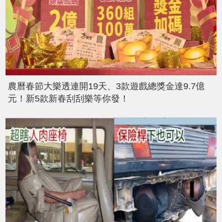
農曆春節大樂透連開19天、3款遊戲總獎金達9.7億
元！新5款新春刮刮樂等你發！