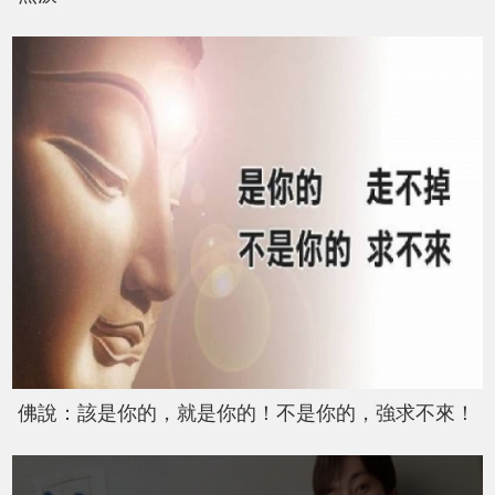
佛說：該是你的，就是你的！不是你的，強求不來！