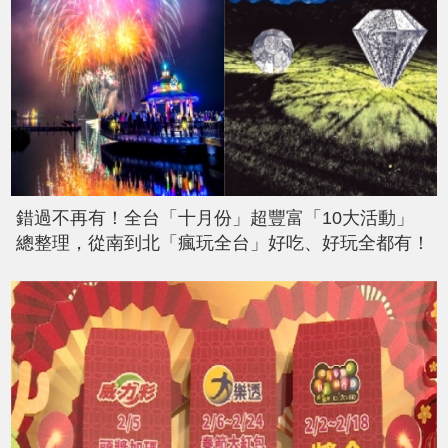
錯過不再有！全台「十月份」超豐富「10大活動」
總整理，從南到北「瘋玩全台」好吃、好玩全都有！