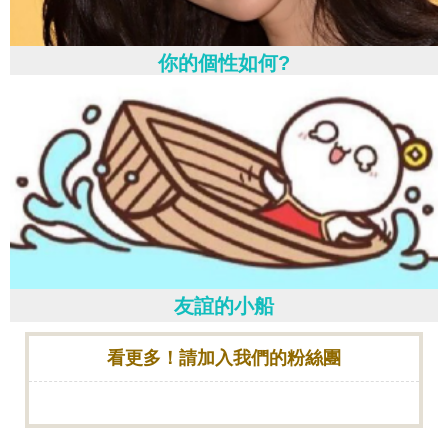
你的個性如何?
友誼的小船
看更多！請加入我們的粉絲團