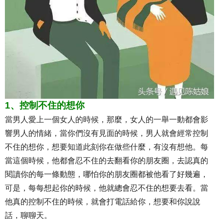
1、控制不住的想你
當男人愛上一個女人的時候，那麼，女人的一舉一動都會影
響男人的情緒，當你們沒有見面的時候，男人就會經常控制
不住的想你，想要知道此刻你在做些什麼，有沒有想他。每
當這個時候，他都會忍不住的去翻看你的朋友圈，去認真的
閱讀你的每一條動態，哪怕你的朋友圈都被他看了好幾遍，
可是，每每想起你的時候，他就總會忍不住的想要去看。當
他真的控制不住的時候，就會打電話給你，想要和你說說
話，聊聊天。