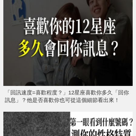
「回訊速度=喜歡程度？」12星座喜歡你多久「回你
訊息」？他是否喜歡你也可從這個細節看出來！