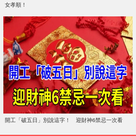
女孝順！
開工「破五日」別說這字！ 迎財神6禁忌一次看