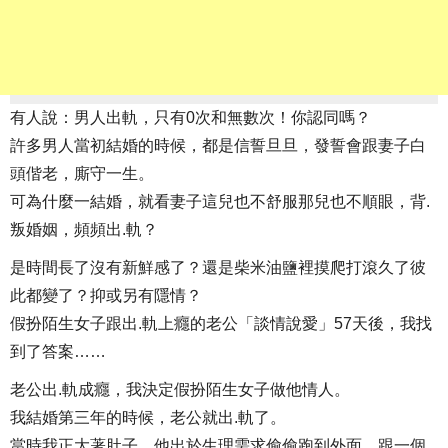
有人說：男人出軌，只有0次和無數次！你認同嗎？
許多男人當初結婚的時候，都是信誓旦旦，發誓會跟妻子白
頭偕老，廝守一生。
可為什麼一結婚，就看妻子這兒也不舒服那兒也不順眼，背.
叛婚姻，頻頻出.軌？
是時間長了沒有新鮮感了？還是柴米油鹽裡摸爬打滾久了彼
此都變了？抑或另有隱情？
假扮陌生女子跟出.軌上癮的老公「談情說愛」57天後，我找
到了答案……
老公出.軌成癮，我決定假扮陌生女子做他情人。
我結婚第三年的時候，老公就出.軌了。
當時我正大著肚子，他出於生理需求偷偷跑到外面，跟一個