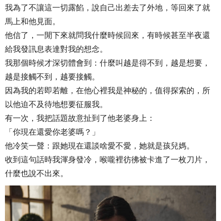
我為了不讓這一切露餡，說自己出差去了外地，等回來了就
馬上和他見面。
他信了，一閒下來就問我什麼時候回來，有時候甚至半夜還
給我發訊息表達對我的想念。
我那個時候才深切體會到：什麼叫越是得不到，越是想要，
越是接觸不到，越要接觸。
因為我的若即若離，在他心裡我是神秘的，值得探索的，所
以他迫不及待地想要征服我。
有一次，我把話題故意扯到了他老婆身上：
「你現在還愛你老婆嗎？」
他冷笑一聲：跟她現在還談啥愛不愛，她就是孩兒媽。
收到這句話時我渾身發冷，喉嚨裡彷彿被卡進了一枚刀片，
什麼也說不出來。