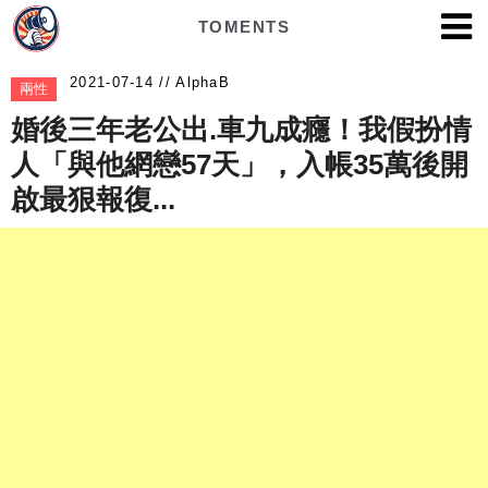
TOMENTS
AlphaB
兩性
婚後三年老公出.車九成癮！我假扮情
人「與他網戀57天」，入帳35萬後開
啟最狠報復...