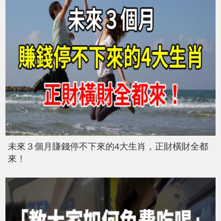
未來３個月賺錢停不下來的4大生肖，正財橫財全都
來！