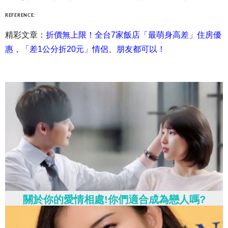
REFERENCE:
精彩文章：
折價無上限！全台7家飯店「最萌身高差」住房優
惠，「差1公分折20元」情侶、朋友都可以！
關於你的愛情相處!你們適合成為戀人嗎?