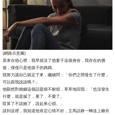
(網路示意圖)
原來在他心裡，我早就沒了他妻子這個身份，我存在的價
值，僅僅只是他孩子的媽媽。
我努力讓自己鎮定下來，繼續問：「你們之間發生了什麼，
可以跟我說說嗎？」
他顯然對婚姻這個話題很不耐煩，草草地回我：「也沒發生
什麼，就是膩了，累了，不愛了。
哎算了不說她了，說起來心煩。」
談到這裡，我知道他肯定心情不好，立馬話鋒一轉送上糖衣