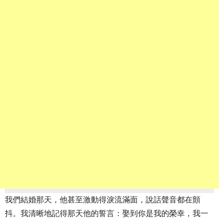
我們結婚那天，他甚至激動得淚流滿面，說話聲音都在顫
抖。我清晰地記得那天他的誓言：娶到你是我的榮幸，我一