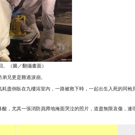
回。（圖／翻攝畫面）
防弟兄更是難過淚崩。
氣耗盡倒臥在九樓浴室內，一路被救下時，一起出生入死的同袍
鼻酸，尤其一張消防員蹲地掩面哭泣的照片，道盡無限哀傷，連