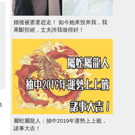
婚後被婆婆趕走！ 如今她來投奔我，我
果斷拒絕，丈夫誇我做得好！
他
屬蛇屬龍人：抽中2019年運勢上上籤，
諸事大吉！