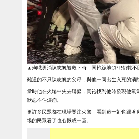
▲殉職勇消陳志帆被救下時，同袍跪地CPR仍救不
難過的不只陳志帆的父母，與他一同出生入死的消
當時他在火場中失去聯繫，同袍找到他時發現他氧
狀忍不住淚崩。
更許多民眾都在現場關注火警，看到這一刻也跟著
場的民眾看了也心揪成一團。