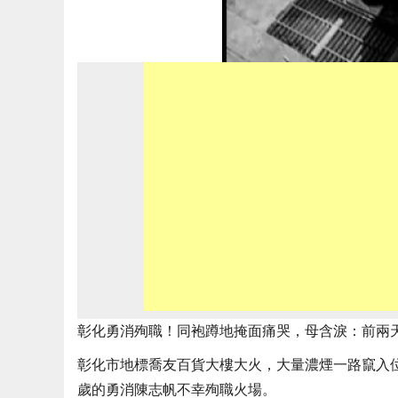
彰化勇消殉職！同袍蹲地掩面痛哭，母含淚：前兩天才
彰化市地標喬友百貨大樓大火，大量濃煙一路竄入
歲的勇消陳志帆不幸殉職火場。