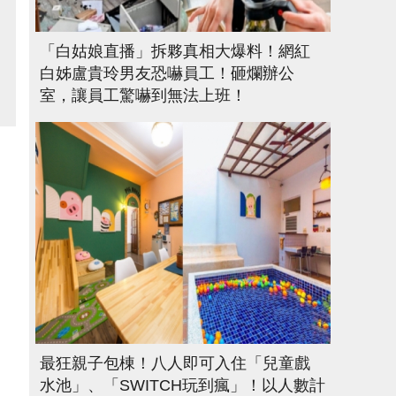
「白姑娘直播」拆夥真相大爆料！網紅
白姊盧貴玲男友恐嚇員工！砸爛辦公
室，讓員工驚嚇到無法上班！
最狂親子包棟！八人即可入住「兒童戲
水池」、「SWITCH玩到瘋」！以人數計