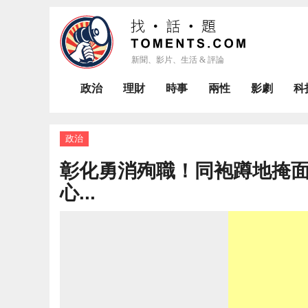
政治
理財
時事
兩性
影劇
科
政治
彰化勇消殉職！同袍蹲地掩
心...