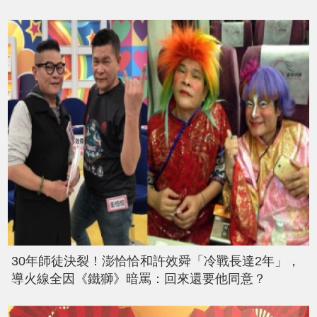
30年師徒決裂！澎恰恰和許效舜「冷戰長達2年」，
導火線全因《鐵獅》暗罵：回來還要他同意？