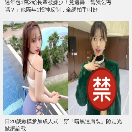
過年包1萬2給長輩被嫌少！竟遭轟「當我乞丐
嗎？」他隔年1招神反制，全網拍手叫好
日20歲嫩模參加成人式！穿「暗黑透膚裝」險走光
掀網論戰