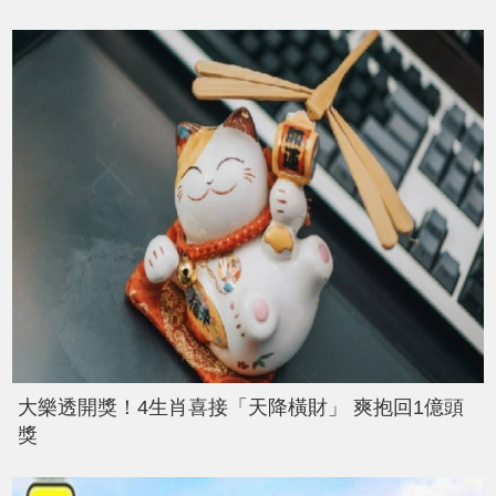
大樂透開獎！4生肖喜接「天降橫財」 爽抱回1億頭
獎