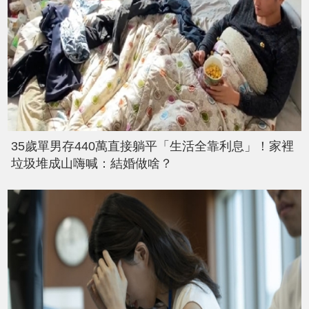
35歲單男存440萬直接躺平「生活全靠利息」！家裡
垃圾堆成山嗨喊：結婚做啥？