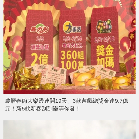
農曆春節大樂透連開19天、3款遊戲總獎金達9.7億
元！新5款新春刮刮樂等你發！