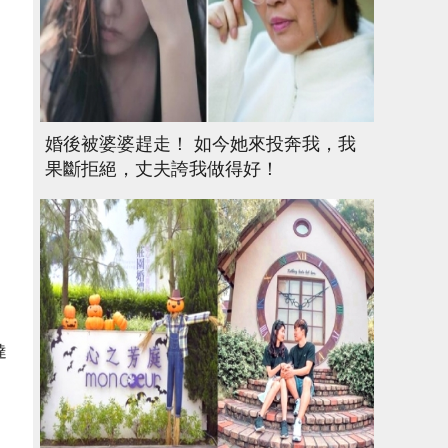
婚後被婆婆趕走！ 如今她來投奔我，我
果斷拒絕，丈夫誇我做得好！
達