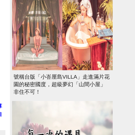
號稱台版「小峇厘島VILLA」走進滿片花
園的秘密國度，超級夢幻「山間小屋」
非住不可！
算
目