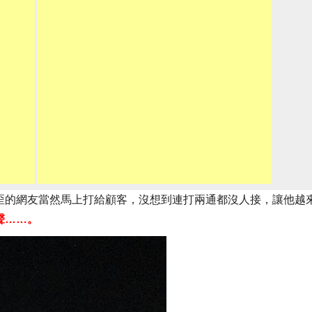
歪的網友當然馬上打給顧客，沒想到連打兩通都沒人接，讓他越
聲……。