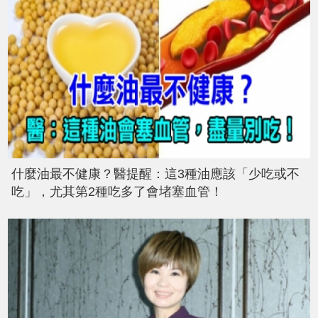
什麼油最不健康？醫提醒：這3種油應該「少吃或不
吃」，尤其第2種吃多了會堵塞血管！