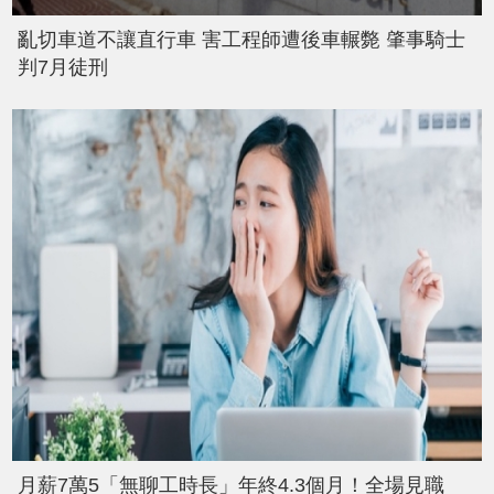
亂切車道不讓直行車 害工程師遭後車輾斃 肇事騎士
判7月徒刑
月薪7萬5「無聊工時長」年終4.3個月！全場見職