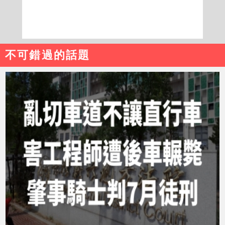
不可錯過的話題