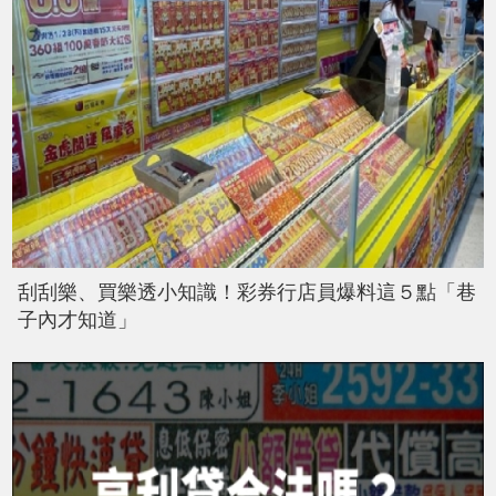
刮刮樂、買樂透小知識！彩券行店員爆料這５點「巷
子內才知道」