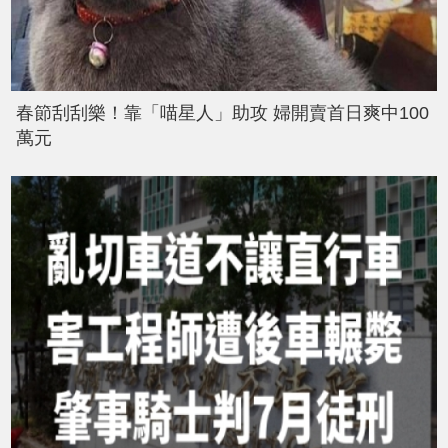
春節刮刮樂！靠「喵星人」助攻 婦開賣首日爽中100
萬元