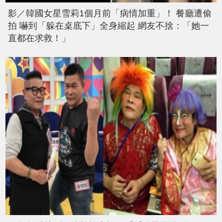
影／韓國女星雪莉1個月前「病情加重」！ 餐廳遭偷
拍 嚇到「躲在桌底下」全身縮起 網友不捨：「她一
直都在求救！」