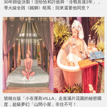
30年師徒決裂！澎恰恰和許效舜「冷戰長達2年」，
導火線全因《鐵獅》暗罵：回來還要他同意？
號稱台版「小峇厘島VILLA」走進滿片花園的秘密國
度，超級夢幻「山間小屋」非住不可！