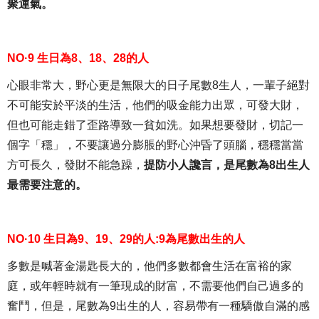
聚運氣。
NO·9 生日為8、18、28的人
心眼非常大，野心更是無限大的日子尾數8生人，一輩子絕對
不可能安於平淡的生活，他們的吸金能力出眾，可發大財，
但也可能走錯了歪路導致一貧如洗。如果想要發財，切記一
個字「穩」，不要讓過分膨脹的野心沖昏了頭腦，穩穩當當
方可長久，發財不能急躁，
提防小人讒言，是尾數為8出生人
最需要注意的。
NO·10 生日為9、19、29的人:9為尾數出生的人
多數是喊著金湯匙長大的，他們多數都會生活在富裕的家
庭，或年輕時就有一筆現成的財富，不需要他們自己過多的
奮鬥，但是，尾數為9出生的人，容易帶有一種驕傲自滿的感