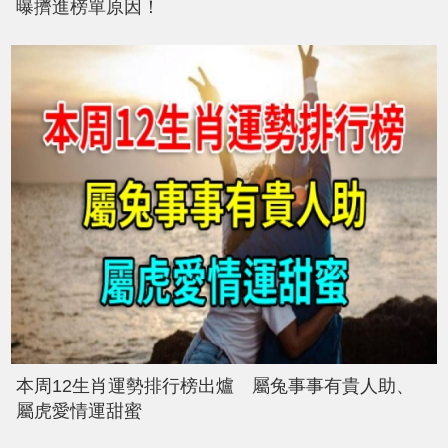
曝擠進榜單原因！
本周12生肖運勢排行榜出爐 屬兔事事有貴人助、
屬虎愛情運甜蜜