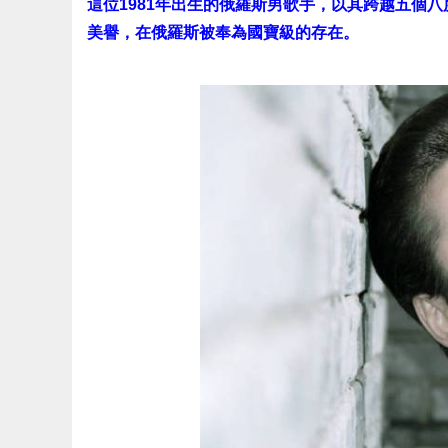
這位1981年出生的俄羅斯男歌手，以其跨越五個
美譽，在俄羅斯被奉為國寶級的存在。