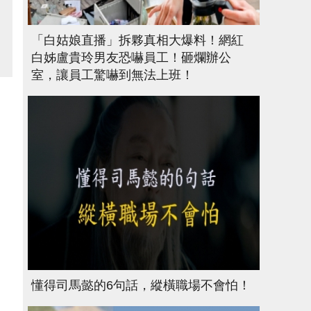
「白姑娘直播」拆夥真相大爆料！網紅
白姊盧貴玲男友恐嚇員工！砸爛辦公
室，讓員工驚嚇到無法上班！
懂得司馬懿的6句話，縱橫職場不會怕！