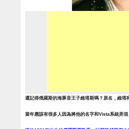
還記得俄羅斯的海豚音王子維塔斯嗎？原名，維塔利‧
當年應該有很多人因為將他的名字和Vista系統弄