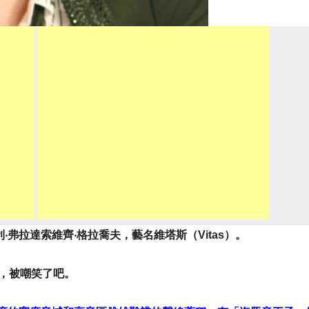
弗拉達索維齊‧格拉喬夫，藝名維塔斯（Vitas）。
混，被嘲笑了吧。