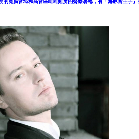
八度的寬廣音域和高音區雌雄難辨的聲線著稱，有「海豚音王子」