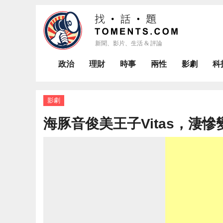
政治
理財
時事
兩性
影劇
科
影劇
海豚音俊美王子Vitas，淒