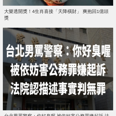
大樂透開獎！4生肖喜接「天降橫財」 爽抱回1億頭
獎
台北男罵警察：你好臭喔 被依妨害公務罪嫌起訴 法