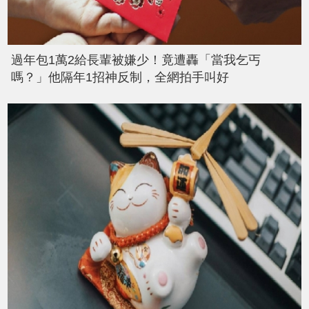
過年包1萬2給長輩被嫌少！竟遭轟「當我乞丐
嗎？」他隔年1招神反制，全網拍手叫好