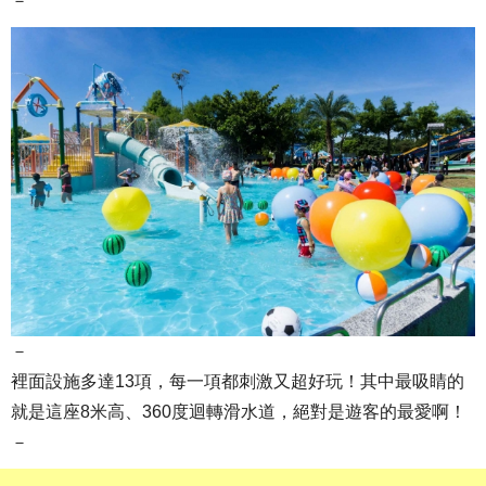
－
－
裡面設施多達13項，每一項都刺激又超好玩！其中最吸睛的
就是這座8米高、360度迴轉滑水道，絕對是遊客的最愛啊！
－