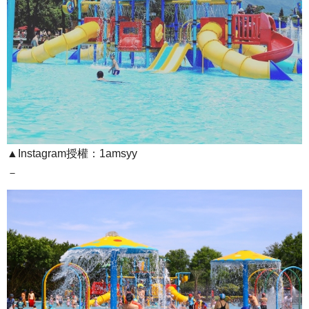
▲Instagram授權：1amsyy
－