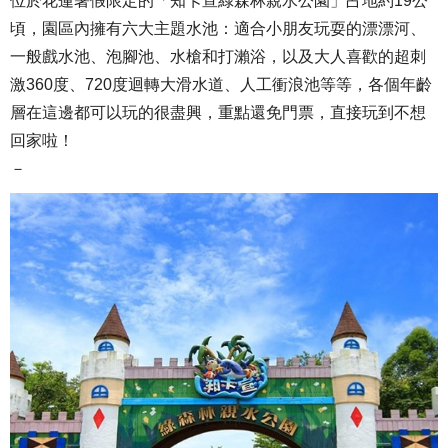
位於花蓮暑假限定的「知卡宣綠森林親水公園」占地約19公
頃，園區內擁有六大主題水池：適合小朋友玩耍的漂漂河、
一般戲水池、泡腳池、水槍和打瀨浴，以及大人喜歡的超刺
激360度、720度迴轉大滑水道、人工衝浪池等等，各個年齡
層在這邊都可以玩的很盡興，重點還免門票，直接玩到不想
回家啦！
－