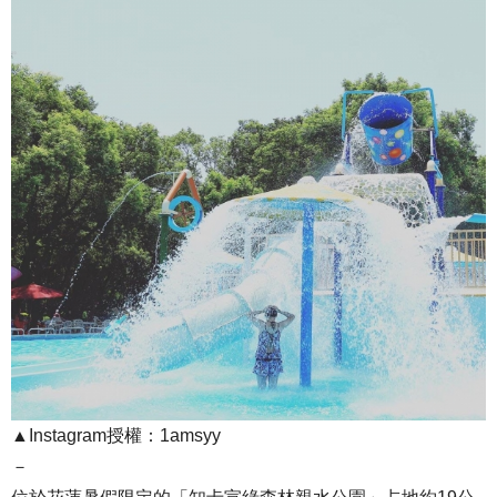
▲Instagram授權：1amsyy
－