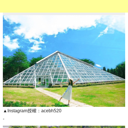
▲Instagram授權：acebh520
-