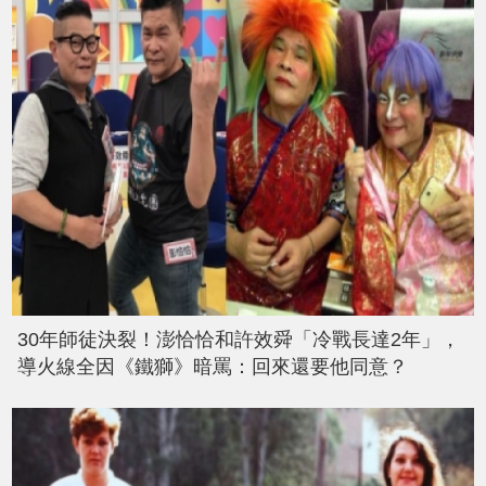
30年師徒決裂！澎恰恰和許效舜「冷戰長達2年」，
導火線全因《鐵獅》暗罵：回來還要他同意？