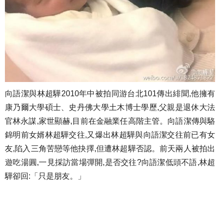
向語潔與林超驊2010年中被拍同游台北101傳出緋聞,他擁有
康乃爾大學碩士、史丹佛大學土木博士學歷,父親是退休大法
官林永謀,家世顯赫,目前在金融業任高階主管。向語潔傳與駱
錦明前女婿林超驊交往,又爆出林超驊與向語潔交往前已有女
友,陷入三角苦戀等他抉擇,但遭林超驊否認。前天兩人被拍出
遊吃湯圓,一見採訪當場彈開,是否交往?向語潔低頭不語,林超
驊卻回:「只是朋友。」