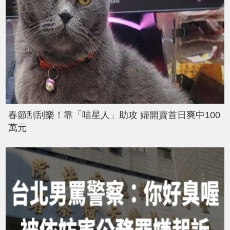
春節刮刮樂！靠「喵星人」助攻 婦開賣首日爽中100
萬元