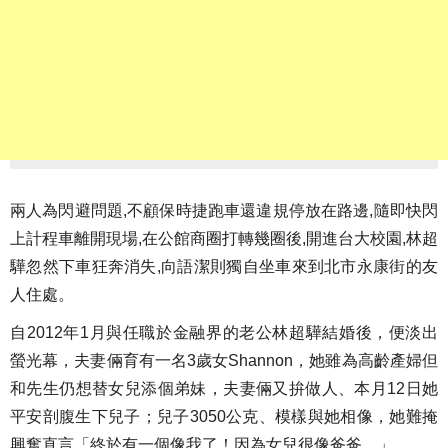
兩人為閃避問題,不顧保時捷跑車還違規停放在路邊,隨即快閃
上計程車離開現場,在公館商圈打轉幾圈後,開進台大校園,林超
驊忽然下車狂奔消失,向語潔則獨自坐車來到北市永康街的友
人住處。
自2012年1月與任職於金融界的老公林超驊結婚後，便淡出
螢光幕，夫妻倆育有一名3歲女Shannon，她雖為高齡產婦但
和先生仍想替女兒添個弟妹，夫妻倆又拚做人、本月12日她
平安剖腹生下兒子；兒子3050公克、模樣與她相像，她難掩
興奮直言「終於有一個像我了！因為女兒很像爸爸。」