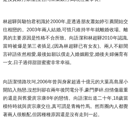
林超驊與駱怡君初識於2000年,是透過朋友蕭如婷引薦開始交
往相戀的。2003年兩人結婚,可惜只維持半年就離婚收場。離
異的主要原因是性格不合所致。向語潔和林超驊2010年認識,
當時被爆是第三者插足,(因為林超驊已有女友)。兩人不顧閒
言碎語依然相愛,最後如願以償走入婚姻殿堂,婚後夫婦倆育有
一女,日子過得甜甜蜜蜜非常幸福。
向語潔情路坎坷,2006年曾與身家超過十億元的大葉高島屋小
開陷入熱戀,沒想到卻在兩年後閃電分手,豪門夢碎,但情傷最重
的還是與舊愛庹宗康8年的戀情。向語潔出道二十年,18歲當
模特時就與庹宗康交往,真可謂是青梅竹馬。然而圈內人都覺
著兩人很般配,但因種種原因還是沒有走到一起。