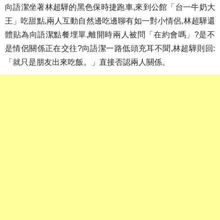
向語潔坐著林超驊的黑色保時捷跑車,來到公館「台一牛奶大
王」吃甜點,兩人互動自然邊吃邊聊有如一對小情侶,林超驊還
體貼為向語潔點餐埋單,離開時兩人被問「在約會嗎」?是不
是情侶關係正在交往?向語潔一路低頭充耳不聞,林超驊則回:
「就只是朋友出來吃飯。」直接否認兩人關係。