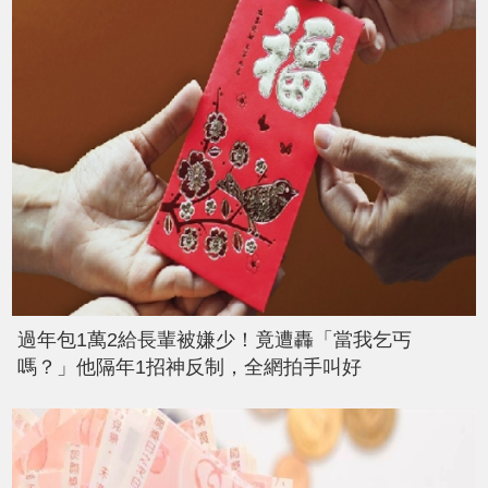
過年包1萬2給長輩被嫌少！竟遭轟「當我乞丐
嗎？」他隔年1招神反制，全網拍手叫好