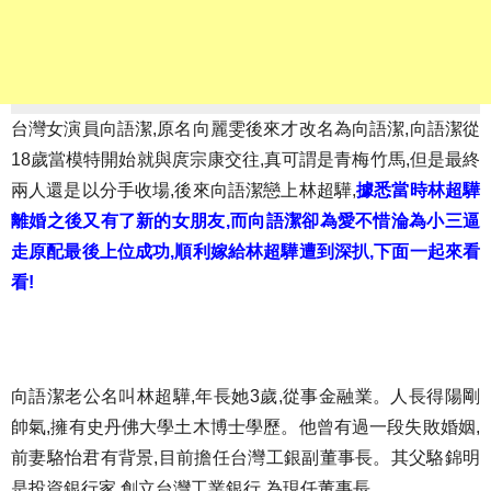
台灣女演員向語潔,原名向麗雯後來才改名為向語潔,向語潔從
18歲當模特開始就與庹宗康交往,真可謂是青梅竹馬,但是最終
兩人還是以分手收場,後來向語潔戀上林超驊,
據悉當時林超驊
離婚之後又有了新的女朋友,而向語潔卻為愛不惜淪為小三逼
走原配最後上位成功,順利嫁給林超驊遭到深扒,下面一起來看
看!
向語潔老公名叫林超驊,年長她3歲,從事金融業。人長得陽剛
帥氣,擁有史丹佛大學土木博士學歷。他曾有過一段失敗婚姻,
前妻駱怡君有背景,目前擔任台灣工銀副董事長。其父駱錦明
是投資銀行家,創立台灣工業銀行,為現任董事長。