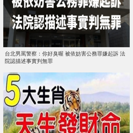
台北男罵警察：你好臭喔 被依妨害公務罪嫌起訴 法
院認描述事實判無罪