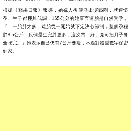
根據《蘋果日報》報導，她嫁人後便淡出演藝圈，就連懷
孕、生子都極其低調，165公分的她直言這胎是自然受孕，
「上一胎胖太多，這胎從一開始就下定決心節制，整個孕程
胖8.5公斤；反倒是生完胖更多，這次胃口好、竟可把月子餐
全吃完。」她表示自己仍有7公斤要瘦，不過對體重數字保密
到家。