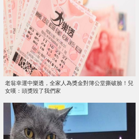
老翁幸運中樂透，全家人為獎金對簿公堂撕破臉！兒
女嘆：頭獎毀了我們家