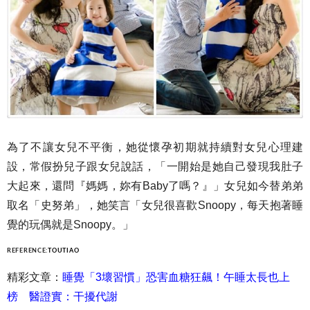
為了不讓女兒不平衡，她從懷孕初期就持續對女兒心理建
設，常假扮兒子跟女兒說話，「一開始是她自己發現我肚子
大起來，還問『媽媽，妳有Baby了嗎？』」女兒如今替弟弟
取名「史努弟」，她笑言「女兒很喜歡Snoopy，每天抱著睡
覺的玩偶就是Snoopy。」
REFERENCE:
TOUTIAO
精彩文章：
睡覺「3壞習慣」恐害血糖狂飆！午睡太長也上
榜 醫證實：干擾代謝