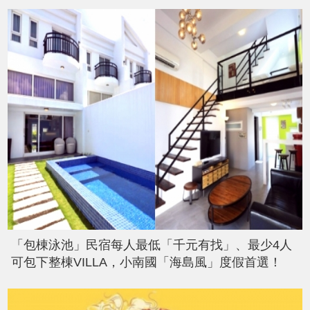
「包棟泳池」民宿每人最低「千元有找」、最少4人
可包下整棟VILLA，小南國「海島風」度假首選！