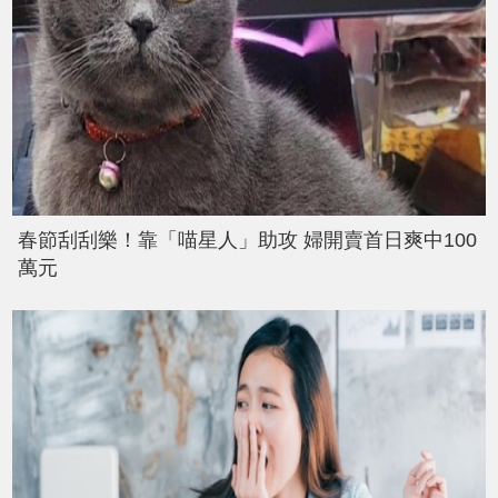
春節刮刮樂！靠「喵星人」助攻 婦開賣首日爽中100
萬元