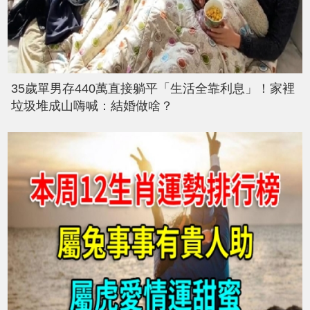
35歲單男存440萬直接躺平「生活全靠利息」！家裡
垃圾堆成山嗨喊：結婚做啥？