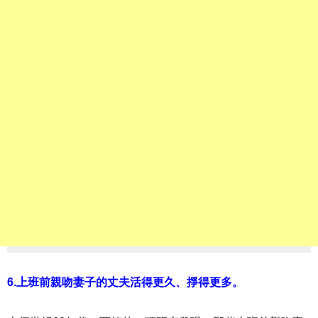
6.上班前親吻妻子的丈夫活得更久、掙得更多。