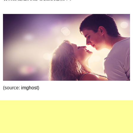
(source:
imghost
)