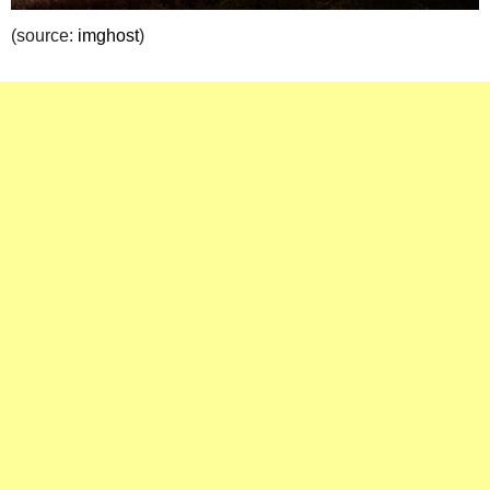
(source:
imghost
)