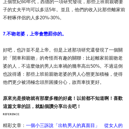
上個世紀60年代，西德的一項研究發現，那些上班前親吻妻
子的丈夫平均可以多活5年。並且，他們的收入比那些離家前
不輕啄伴侶的人多20%-30%。
7.不吻老婆，上帝會懲罰你的。
好吧，也許並不是上帝。但是上述那項研究還發現了一個關
於「開車和親吻」的奇怪而有趣的關聯：比起離家前親吻老
婆的人，不這麼做的男人出車禍的幾率高出50%。不過這倒
也說得通：那些上班前親吻老婆的男人心態更加積極，使得
他們更少被消極念頭所困擾分心，故而車技更好。
原來光是接吻就有那麼多種的好處！以前都不知道啊！喜歡
這篇文章的話，就點個讚分享出去吧！
REFERENCE:
精彩文章：
一個小三訴說「出軌男人的真面目」 從女人的