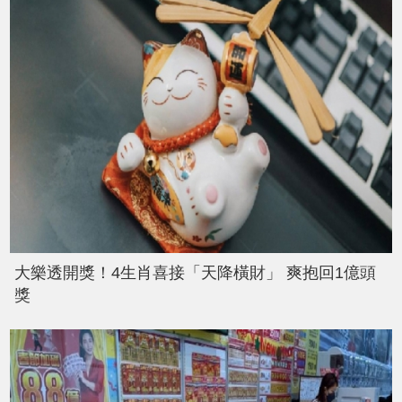
大樂透開獎！4生肖喜接「天降橫財」 爽抱回1億頭
獎