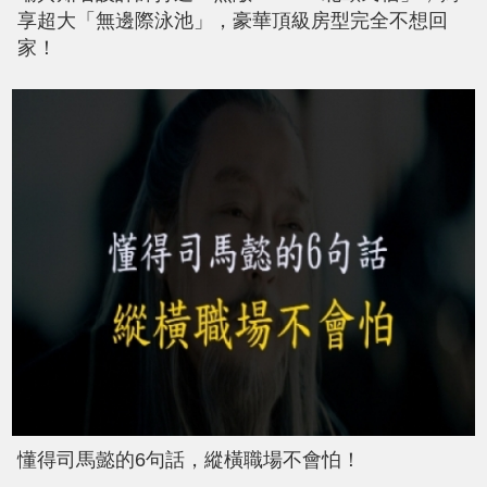
享超大「無邊際泳池」，豪華頂級房型完全不想回
家！
懂得司馬懿的6句話，縱橫職場不會怕！