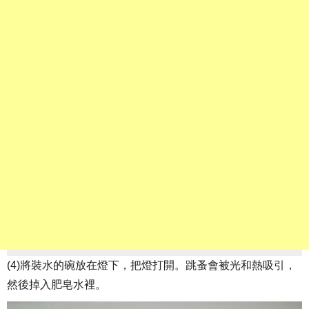
(4)將裝水的碗放在燈下，把燈打開。跳蚤會被光和熱吸引，
然後掉入肥皂水裡。