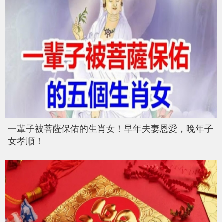
一輩子被菩薩保佑的生肖女！早年夫妻恩愛，晚年子
女孝順！