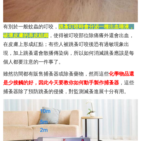
有別於一般蚊蟲的叮咬，
跳蚤叮咬時會分泌一種出血唾液，
破壞皮膚的表皮組織
，使得被叮咬部位除痛癢外還會出血，
在皮膚上形成紅點；有些人被跳蚤叮咬後恐有過敏現象出
現，加上跳蚤還會散播傳染病，所以如何消滅跳蚤應該是每
個人都要注意的一件事了。
雖然坊間都有販售捕蚤器或除蚤藥物，然而這些
化學物品還
是少接觸的好，因此今天要教你如何動手製作捕蚤器
，這些
捕蚤器除了預防跳蚤的侵擾，對監測滅蚤進展十分有用。