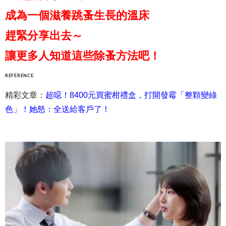
成為一個滋養跳蚤生長的溫床
趕緊分享出去～
讓更多人知道這些除蚤方法吧！
REFERENCE:
精彩文章：
超噁！8400元買蜜柑禮盒，打開發霉「整顆變綠
色」！她怒：全送給客戶了！