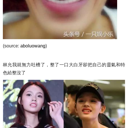
(source:
aboluowang
)
林允我就無力吐槽了，整了一口大白牙卻把自己的靈氣和特
色給整沒了