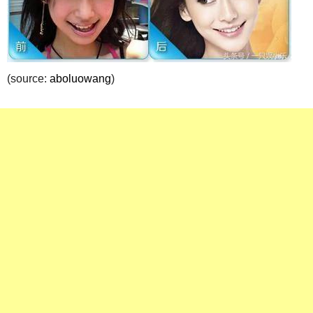
(source:
aboluowang
)